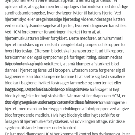
Symptomerne kan være nedsat appetit, træthed og åndenød. Vi
oplever ofte, at sygdommen først opdages i forbindelse med den årlige
sundhedsundersøgelse, hvor dyrlægen lytter til kattens hjerte. Ved
hjertemislyd eller uregelmæssige hjerteslag videreundersøges katten
ved en ultralydsundersøgelse af hjertet, hvorved diagnosen kan stilles.
Ved HCM forekommer forandringer i hjertet i form af, at
hjertemuskulaturen bliver fortykket. Dette medfører, at hulrummet i
hjertet mindskes og en nedsat mængde blod pumpes ud i kroppen for
hvert hjerteslag. Eftersom blodet skal transportere ilt ud til kroppen,
forekommer der også symptomer på forringet iltning, såsom nedsat
udholdenhed og åndenød.
Sygdommen kan også resultere i, at små klumper af størknet blod
dannes i hjertet og føres ud i kroppen. Eftersom aorta forgrener sig til
bagbenene, kan blodklumperne komme til at sætte sig fast i smallere
blodkar i bagbene, hvilket forårsager lammelse og smerter i et eller
begge ben. Dette kaldes blodprop eller trombe.
Fortykning af hjertemuskulaturen kan også være forårsaget af højt
blodtryk og/eller for højt stofskifte. Når man stiller diagnosen HCM, er
det vigtigt også at undersøge katten for disse faktorer.
Man kan desværre ikke behandle eller forhindre selve forandringerne i
hjertet, men man kan forebygge udviklingen af blodpropper ved at give
blodfortyndende medicin. Hvis højt blodtryk eller højt stofskifte er
årsagen til hjertemuskelfortykkelsen, vil udviklingen aftage, når disse
sygdomstilstande kommer under kontrol.
En kat med diagnosen HCM bør komme til kontrol hos dyrlægen ca. hver