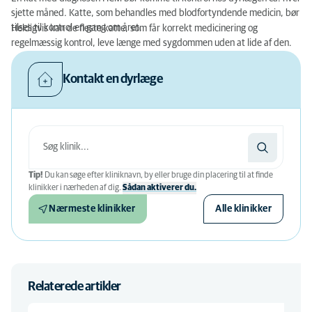
sjette måned. Katte, som behandles med blodfortyndende medicin, bør
tilses til kontrol en gang om året.
Heldigvis kan de fleste katte, som får korrekt medicinering og
regelmæssig kontrol, leve længe med sygdommen uden at lide af den.
Kontakt en dyrlæge
Tip!
Du kan søge efter kliniknavn, by eller bruge din placering til at finde
klinikker i nærheden af ​​dig.
Sådan aktiverer du.
Nærmeste klinikker
Alle klinikker
Relaterede artikler