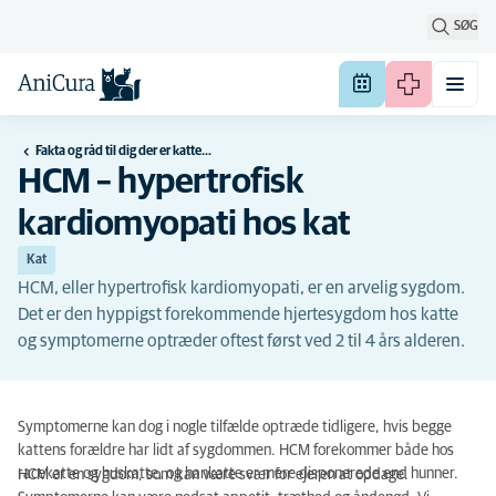
SØG
Fakta og råd til dig der er katteejer
HCM – hypertrofisk
kardiomyopati hos kat
Kat
HCM, eller hypertrofisk kardiomyopati, er en arvelig sygdom.
Det er den hyppigst forekommende hjertesygdom hos katte
og symptomerne optræder oftest først ved 2 til 4 års alderen.
Symptomerne kan dog i nogle tilfælde optræde tidligere, hvis begge
kattens forældre har lidt af sygdommen. HCM forekommer både hos
racekatte og huskatte, og hankatte er mere disponerede end hunner.
HCM er en sygdom, som kan være svær for ejeren at opdage.