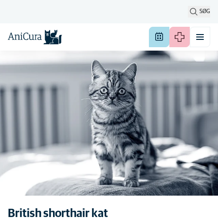
SØG
British shorthair kat