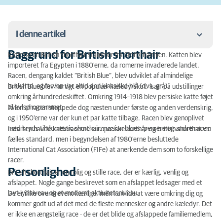
I denne artikel
Baggrund for British shorthair
Katteracen British shorthair stammer fra Storbritannien. Katten blev
Baggrund for British shorthair
importeret fra Egypten i 1880'erne, da romerne invaderede landet.
Racen, dengang kaldet ”British Blue”, blev udviklet af almindelige
Personlighed
huskatte, og farven var altid den klassiske blå (dvs. grå).
British Blue blev hurtigt en populær kæledyrskat, især på udstillinger
omkring århundredeskiftet. Omkring 1914–1918 blev persiske katte føjet
British shorthair størrelse og vægt
til avlsprogrammet.
Avlen af racen stoppede dog næsten under første og anden verdenskrig,
og i 1950'erne var der kun et par katte tilbage. Racen blev genoplivet
Farve
med kryds til domestic shorthair, russian blues, persere og andre racer.
I starten havde katteracerne europæiske korthår og british shorthair en
fælles standard, men i begyndelsen af 1980'erne besluttede
Pelspleje
International Cat Association (FIFe) at anerkende dem som to forskellige
racer.
Specielt for British shorthair katte
Personlighed
British shorthair er en rolig og stille race, der er kærlig, venlig og
Arvelige sygdomme
afslappet. Nogle gange beskrevet som en afslappet ledsager med et
lavt lydniveau og et moderat aktivitetsniveau.
De er ikke overdrevent kærlige, men kan lide at være omkring dig og
Foder
kommer godt ud af det med de fleste mennesker og andre kæledyr. Det
er ikke en ængstelig race - de er det blide og afslappede familiemedlem,
5 fakta om en British shorthair kat