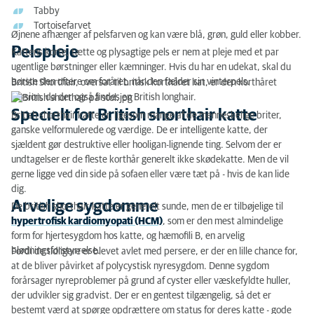
Tabby
Tortoisefarvet
Øjnene afhænger af pelsfarven og kan være blå, grøn, guld eller kobber.
Pelspleje
Kattens korte, tætte og plysagtige pels er nem at pleje med et par
ugentlige børstninger eller kæmninger. Hvis du har en udekat, skal du
børste den oftere om foråret, når den fælder sin vinterpels.
British Shorthair, oversat til britisk korthåret kat, er den korthåret
version, da der også findes en British longhair.
Specielt for British shorthair katte
British shorthair katte er, ligesom mange af de menneskelige briter,
ganske velformulerede og værdige. De er intelligente katte, der
sjældent gør destruktive eller hooligan-lignende ting. Selvom der er
undtagelser er de fleste korthår generelt ikke skødekatte. Men de vil
gerne ligge ved din side på sofaen eller være tæt på - hvis de kan lide
dig.
Arvelige sygdomme
De british shorthair-katte er generelt sunde, men de er tilbøjelige til
hypertrofisk kardiomyopati (HCM)
, som er den mest almindelige
form for hjertesygdom hos katte, og hæmofili B, en arvelig
blødningsforstyrrelse.
Fordi de tidligere er blevet avlet med persere, er der en lille chance for,
at de bliver påvirket af polycystisk nyresygdom. Denne sygdom
forårsager nyreproblemer på grund af cyster eller væskefyldte huller,
der udvikler sig gradvist. Der er en gentest tilgængelig, så det er
bestemt værd at spørge opdrættere om status for deres katte - gode