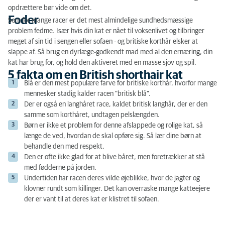
opdrættere bør vide om det.
Foder
Som for mange racer er det mest almindelige sundhedsmæssige
problem fedme. Især hvis din kat er nået til voksenlivet og tilbringer
meget af sin tid i sengen eller sofaen - og britiske korthår elsker at
slappe af. Så brug en dyrlæge-godkendt mad med al den ernæring, din
kat har brug for, og hold den aktiveret med en masse sjov og spil.
5 fakta om en British shorthair kat
Blå er den mest populære farve for britiske korthår, hvorfor mange
mennesker stadig kalder racen "britisk blå".
Der er også en langhåret race, kaldet britisk langhår, der er den
samme som korthåret, undtagen pelslængden.
Børn er ikke et problem for denne afslappede og rolige kat, så
længe de ved, hvordan de skal opføre sig. Så lær dine børn at
behandle den med respekt.
Den er ofte ikke glad for at blive båret, men foretrækker at stå
med fødderne på jorden.
Undertiden har racen deres vilde øjeblikke, hvor de jagter og
klovner rundt som killinger. Det kan overraske mange katteejere
der er vant til at deres kat er klistret til sofaen.