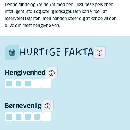
Denne runde og kælne kat med den luksuriøse pels er en
Hver kat er et unikt individ, og
intelligent, stolt og kærlig ledsager. Den kan virke lidt
deres egenskaber er også
reserveret i starten, men når den lærer dig at kende vil den
forskellige inden for racen
blive din mest hengivne ven.
Hvor meget hengivenhed du
kan forvente.
HURTIGE FAKTA
Nogle katte har en tendens til
at være mere legesyge og
omgængelige omkring børn
og mere tolerante over for
Hengivenhed
børns adfærd end andre.
Hvor aktiv denne race plejer
Børnevenlig
at være.
Hvor meget pelspleje denne