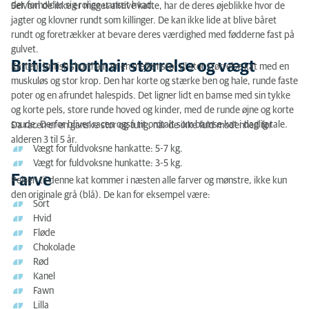
der forholder sig rolige uanset hvad.
Selvom de ikke er meget aktive katte, har de deres øjeblikke hvor de
jagter og klovner rundt som killinger. De kan ikke lide at blive båret
rundt og foretrækker at bevare deres værdighed med fødderne fast på
gulvet.
British shorthair størrelse og vægt
Katten, british shorthair, er en mellemstor til stor størrelse kat med en
muskuløs og stor krop. Den har korte og stærke ben og hale, runde faste
poter og en afrundet halespids. Det ligner lidt en bamse med sin tykke
og korte pels, store runde hoved og kinder, med de runde øjne og korte
snude. Derfor bliver racen også tit omtalt som bamse kat i daglig tale.
Da racen er en ganske stor og tung, når de ikke fuld modenhed før
alderen 3 til 5 år.
Vægt for fuldvoksne hankatte: 5-7 kg.
Vægt for fuldvoksne hunkatte: 3-5 kg.
Farve
Pelsen til denne kat kommer i næsten alle farver og mønstre, ikke kun
den originale grå (blå). De kan for eksempel være:
Sort
Hvid
Fløde
Chokolade
Rød
Kanel
Fawn
Lilla