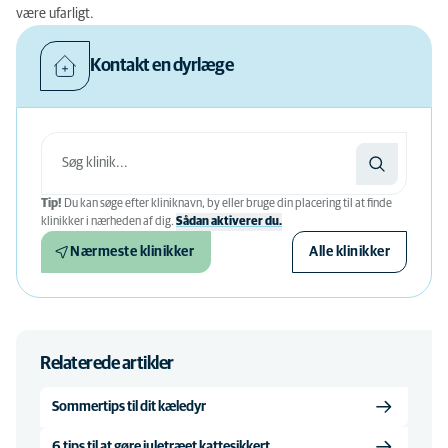
være ufarligt.
Kontakt en dyrlæge
Tip!
Du kan søge efter kliniknavn, by eller bruge din placering til at finde
klinikker i nærheden af ​​dig.
Sådan aktiverer du.
Nærmeste klinikker
Alle klinikker
Relaterede artikler
Sommertips til dit kæledyr
6 tips til at gøre juletræet kattesikkert