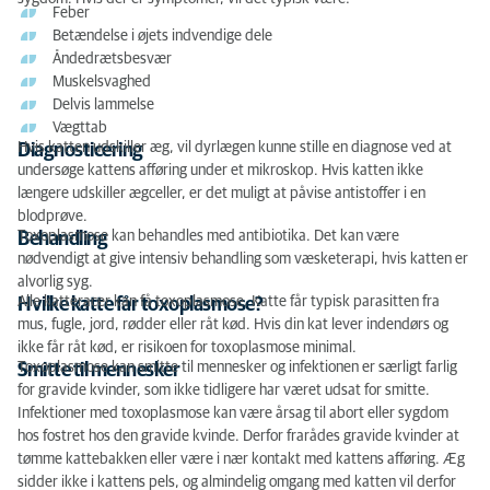
Feber
Betændelse i øjets indvendige dele
Åndedrætsbesvær
Muskelsvaghed
Delvis lammelse
Vægttab
Hvis katten udskiller æg, vil dyrlægen kunne stille en diagnose ved at
Diagnosticering
undersøge kattens afføring under et mikroskop. Hvis katten ikke
længere udskiller ægceller, er det muligt at påvise antistoffer i en
blodprøve.
Toxoplasmose kan behandles med antibiotika. Det kan være
Behandling
nødvendigt at give intensiv behandling som væsketerapi, hvis katten er
alvorlig syg.
Alle katteracer kan få toxoplasmose. Katte får typisk parasitten fra
Hvilke katte får toxoplasmose?
mus, fugle, jord, rødder eller råt kød. Hvis din kat lever indendørs og
ikke får råt kød, er risikoen for toxoplasmose minimal.
Toxoplasmose kan smitte til mennesker og infektionen er særligt farlig
Smitte til mennesker
for gravide kvinder, som ikke tidligere har været udsat for smitte.
Infektioner med toxoplasmose kan være årsag til abort eller sygdom
hos fostret hos den gravide kvinde. Derfor frarådes gravide kvinder at
tømme kattebakken eller være i nær kontakt med kattens afføring. Æg
sidder ikke i kattens pels, og almindelig omgang med katten vil derfor