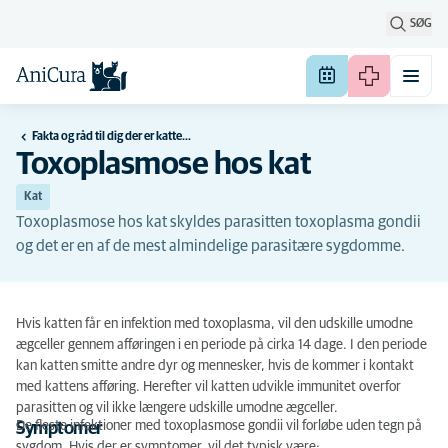
SØG
Fakta og råd til dig der er katteejer
Toxoplasmose hos kat
Kat
Toxoplasmose hos kat skyldes parasitten toxoplasma gondii
og det er en af de mest almindelige parasitære sygdomme.
Hvis katten får en infektion med toxoplasma, vil den udskille umodne
ægceller gennem afføringen i en periode på cirka 14 dage. I den periode
kan katten smitte andre dyr og mennesker, hvis de kommer i kontakt
med kattens afføring. Herefter vil katten udvikle immunitet overfor
parasitten og vil ikke længere udskille umodne ægceller.
De fleste infektioner med toxoplasmose gondii vil forløbe uden tegn på
Symptomer
sygdom. Hvis der er symptomer, vil det typisk være: