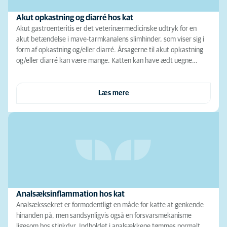
Akut opkastning og diarré hos kat
Akut gastroenteritis er det veterinærmedicinske udtryk for en
akut betændelse i mave-tarmkanalens slimhinder, som viser sig i
form af opkastning og/eller diarré. Årsagerne til akut opkastning
og/eller diarré kan være mange. Katten kan have ædt uegne…
Læs mere
Analsæksinflammation hos kat
Analsækssekret er formodentligt en måde for katte at genkende
hinanden på, men sandsynligvis også en forsvarsmekanisme
ligesom hos stinkdyr. Indholdet i analsækkene tømmes normalt