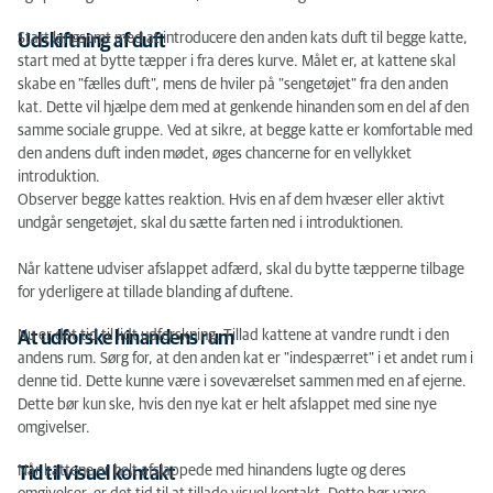
Start langsomt med at introducere den anden kats duft til begge katte,
Udskiftning af duft
start med at bytte tæpper i fra deres kurve. Målet er, at kattene skal
skabe en "fælles duft", mens de hviler på "sengetøjet" fra den anden
kat. Dette vil hjælpe dem med at genkende hinanden som en del af den
samme sociale gruppe. Ved at sikre, at begge katte er komfortable med
den andens duft inden mødet, øges chancerne for en vellykket
introduktion.
Observer begge kattes reaktion. Hvis en af ​​dem hvæser eller aktivt
undgår sengetøjet, skal du sætte farten ned i introduktionen.
Når kattene udviser afslappet adfærd, skal du bytte tæpperne tilbage
for yderligere at tillade blanding af duftene.
Nu er det tid til lidt udforskning. Tillad kattene at vandre rundt i den
At udforske hinandens rum
andens rum. Sørg for, at den anden kat er "indespærret" i et andet rum i
denne tid. Dette kunne være i soveværelset sammen med en af ​​ejerne.
Dette bør kun ske, hvis den nye kat er helt afslappet med sine nye
omgivelser.
Når kattene er helt afslappede med hinandens lugte og deres
Tid til visuel kontakt