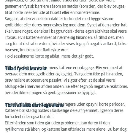
omgivelser, er det tid til at tillade visuel kontakt. Dette bør være
gennem en fysisk barriere såsom en netdør (som den, der blev bruges
til at holde insekter ude af huset) eller en børnetremme.
Sørg for, at den visuelle kontakt er forbundet med hygge såsom
godbidder eller deres menneskes leg med dem. Synet af den anden kat
skal være noget, der sker i baggrunden - deres egen aktivitet skal være
i fokus. Hvis kattene ønsker at nærme sig hinanden, så tillad det, men
sørg for at distrahere dem, hvis der vises tegn på negativ adfærd, f.eks.
hvæsen, knurren eller fladtrykte ører.
Hold sessionerne korte og afslut, mens det går godt.
Fjern forsigtigt barrieren, mens kattene er optagege. Bliv ved med at
Tillad fysisk kontakt
overøse dem med godbidder og legetøj. Tving dem ikke på hinanden,
prøv hellere at observere passivt. Vi sigter efter, at de skal være
afslappede i nærvær af den anden. Se efter tegn på negative reaktioner,
hvis der ikke er nogen så gentag sessionerne hyppigt.
Hvis alt går fint, så lad kattene interagere uden opsyn i korte perioder.
Tid til at lade dem lege alene
Kattene bør stadig holdes i forskellige dele af hjemmet, ligesom deres
fornødenheder også bør det.
Efterhånden som tiden går uden problemer, kan døren til den
nytilkomne stå åben, og kattene kan efterlades mere alene. Du bør dog