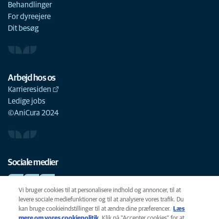
Behandlinger
For dyreejere
Dit besøg
Arbejd hos os
Karrieresiden
Ledige jobs
©AniCura 2024
Sociale medier
Vi bruger cookies til at personalisere indhold og annoncer, til at
levere sociale mediefunktioner og til at analysere vores trafik. Du
kan bruge cookieindstillinger til at ændre dine præferencer.
Læs
Cookie-politik
mere om vores cookiepolitik
(opens in a new tab)
. Klik på "Accepter cookies" for at