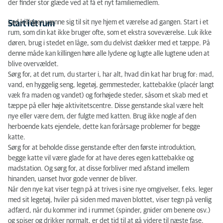
der finder stor glæde ved at få et nyt familiemedlem.
Lad killingen vænne sig til sit nye hjem et værelse ad gangen. Start i et
Start i ét rum
rum, som din kat ikke bruger ofte, som et ekstra soveværelse. Luk ikke
døren, brug i stedet en låge, som du delvist dækker med et tæppe. På
denne måde kan killingen høre alle lydene og lugte alle lugtene uden at
blive overvældet.
Sørg for, at det rum, du starter i, har alt, hvad din kat har brug for: mad,
vand, en hyggelig seng, legetøj, gemmesteder, kattebakke (placér langt
væk fra maden og vandet) og forhøjede steder, såsom et skab med et
tæppe på eller høje aktivitetscentre. Disse genstande skal være helt
nye eller være dem, der fulgte med katten. Brug ikke nogle af den
herboende kats ejendele, dette kan forårsage problemer for begge
katte.
Sørg for at beholde disse genstande efter den første introduktion,
begge katte vil være glade for at have deres egen kattebakke og
madstation. Og sørg for, at disse forbliver med afstand imellem
hinanden, uanset hvor gode venner de bliver.
Når den nye kat viser tegn på at trives i sine nye omgivelser, f.eks. leger
med sit legetøj, hviler på siden med maven blottet, viser tegn på venlig
adfærd, når du kommer ind i rummet (spinder, gnider om benene osv.)
og spiser og drikker normalt, er det tid til at gå videre til næste fase.