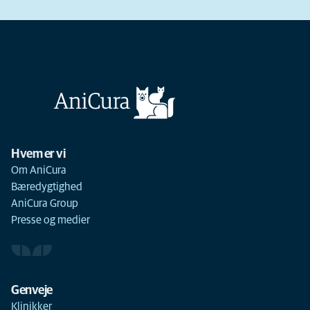
Hvem er vi
Om AniCura
Bæredygtighed
AniCura Group
Presse og medier
Genveje
Klinikker