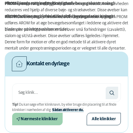
efter, så længe man lægger forsigtigt ud.
PROM (passiv range of motion / passiv bevægelsestræning)
PROM er en specifik smidiggørelse / strækning af leddet, hvor stivheden
reduceres ved hjælp af diverse bøje- og strækøvelser. Disse øvelser kan
efter instruktion med fordel udføres af dyreejeren selv i hjemmet.
AROM (active range of motion / aktiv bevægelsestræning)
Ved AROM arbejder dyret selv med bevægelsesøvelser. Ligesom PROM
udføres AROM for at øge bevægelsesomfanget i leddene og aktivere det
bløde væv omkring problemområdet.
Eksempler på AROM-øvelser er ture over små forhindringer (cavaletti),
slalom og sit/stå-øvelser. Disse øvelser udføres ligeledes i hjemmet.
Denne form for motion er ofte en god metode til at aktivere dyret
mentalt under genoptræningsperioden og er velegnet til alle dyrearter.
Kontakt en dyrlæge
Tip!
Du kan søge efter kliniknavn, by eller bruge din placering til at finde
klinikker i nærheden af ​​dig.
Sådan aktiverer du.
Nærmeste klinikker
Alle klinikker