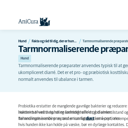
Hund
Fakta og råd til dig, der er hundeejer
Tarmnormaliserende præparate
Tarmnormaliserende præpara
Hund
Tarmnormaliserende præparater anvendes typisk til at gen
ukompliceret diarré. Det er et pro- og præbiotisk kosttilsku
normalt anvendes til ubalance i tarmen.
Probiotika erstatter de manglende gavnlige bakterier og reducere 
bakteries tilvækst og har en lindrende effekt på diarréer.
Hunden bør ved behandling samtidig have en god almentilstand og 
Behandlingen kombineres med en særlig
diæt
i små portioner.
Tarmnormaliserende præparater kan købes uden recept, eksempe
hvis hunden ikke kan holde på væske, bør en dyrlæge kontaktes. 