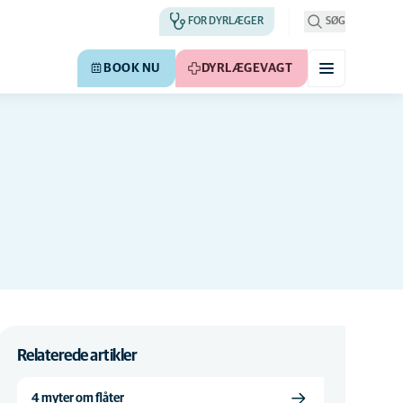
FOR DYRLÆGER
SØG
BOOK NU
DYRLÆGEVAGT
Relaterede artikler
4 myter om flåter