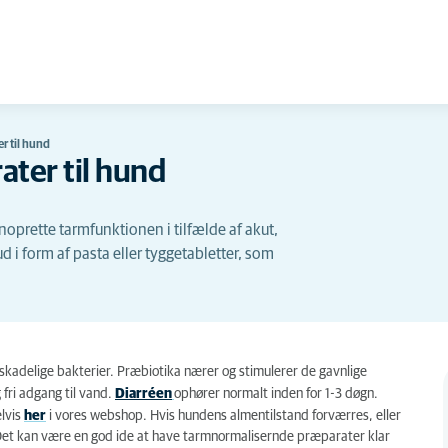
r til hund
ter til hund
oprette tarmfunktionen i tilfælde af akut,
d i form af pasta eller tyggetabletter, som
skadelige bakterier. Præbiotika nærer og stimulerer de gavnlige
fri adgang til vand.
Diarréen
ophører normalt inden for 1-3 døgn.
lvis
her
i vores webshop. Hvis hundens almentilstand forværres, eller
Det kan være en god ide at have tarmnormalisernde præparater klar