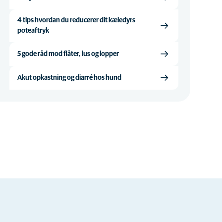
4 tips hvordan du reducerer dit kæledyrs
poteaftryk
5 gode råd mod flåter, lus og lopper
Akut opkastning og diarré hos hund