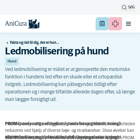
SØG
Fakta og råd til dig, der er hundeejer
Ledmobilisering på hund
Hund
Ved ledmobilisering er målet er at genoprette den motoriske
funktion i hundens led efter en skade eller et ortopædisk
indgreb. Ledmobilisering kan påbegyndes tidligt efter
operationen og i mange tilfælde allerede dagen efter, så længe
man lægger forsigtigt ud.
PROM (passiv range of motion / passiv bevægelsestræning)
PROM er en specifik smidiggørelse / strækning af leddet, hvor stivheden
reduceres ved hjælp af diverse bøje- og strækøvelser. Disse øvelser kan
efter instruktion med fordel udføres af dyreejeren selv i hjemmet.
AROM (active range of motion / aktiv bevægelsestræning)
Ved AROM arbejder dyret selv med bevægelsesøvelser. Ligesom PROM