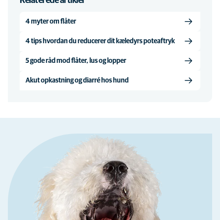
Relaterede artikler
4 myter om flåter
4 tips hvordan du reducerer dit kæledyrs poteaftryk
5 gode råd mod flåter, lus og lopper
Akut opkastning og diarré hos hund