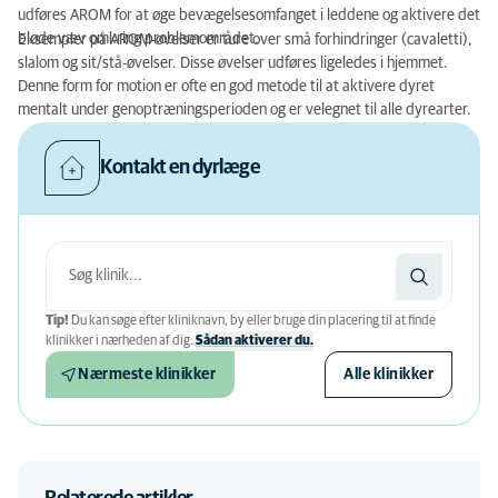
udføres AROM for at øge bevægelsesomfanget i leddene og aktivere det
bløde væv omkring problemområdet.
Eksempler på AROM-øvelser er ture over små forhindringer (cavaletti),
slalom og sit/stå-øvelser. Disse øvelser udføres ligeledes i hjemmet.
Denne form for motion er ofte en god metode til at aktivere dyret
mentalt under genoptræningsperioden og er velegnet til alle dyrearter.
Kontakt en dyrlæge
Tip!
Du kan søge efter kliniknavn, by eller bruge din placering til at finde
klinikker i nærheden af ​​dig.
Sådan aktiverer du.
Nærmeste klinikker
Alle klinikker