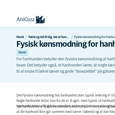
Hund
Fakta og råd til dig, der er hundeejer
Fysisk kønsmodning for hanh
Fysisk kønsmodning for ha
Hund
For hanhunden betyder den fysiske kønsmodning at hanhu
tisser. Det betyder også, at hanhunden lærer, at nogle tæv
til at snuse tl lækre tæver og gode "tissepletter" på gåture
Den fysiske kønsmodning hos hanhunden sker typisk omkring 6-10
Nogle hanhunde letter ben fra de er 8 uger, men typisk vil hanhund
hanhunde letter aldrig ben, men fortsætter med at tisse stående p
Når hanhunden er fysisk kønsmoden, kan han parre en tæve og d
at din hanhund ikke går sammen med tæver i løbetid og at han blive