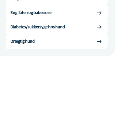
Engflåten og babesiose
Diabetes/sukkersyge hos hund
Drægtig hund