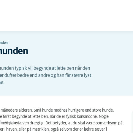
unden
nhunden
nden typisk vil begynde at lette ben når den
er dufter bedre end andre og han får større lyst
ne.
 måneders alderen. Små hunde modnes hurtigere end store hunde.
e først begynde at lette ben, når de er fysisk kønsmodne. Nogle
å alle 4 ben.
ermed gøre tæven drægtig. Det betyder, at du skal være opmærksom på,
r i haven, eller på matriklen, også selvom der er lækre tæver i