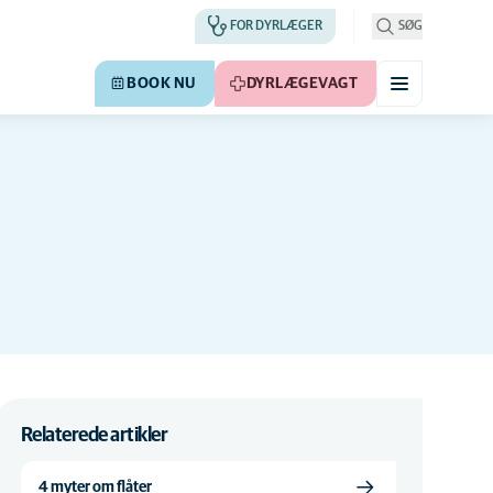
FOR DYRLÆGER
SØG
BOOK NU
DYRLÆGEVAGT
Relaterede artikler
4 myter om flåter