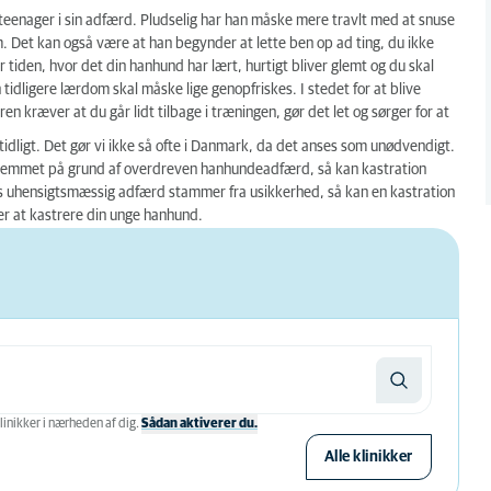
teenager i sin adfærd. Pludselig har han måske mere travlt med at snuse
. Det kan også være at han begynder at lette ben op ad ting, du ikke
 tiden, hvor det din hanhund har lært, hurtigt bliver glemt og du skal
 tidligere lærdom skal måske lige genopfriskes. I stedet for at blive
n kræver at du går lidt tilbage i træningen, gør det let og sørger for at
 tidligt. Det gør vi ikke så ofte i Danmark, da det anses som unødvendigt.
 hjemmet på grund af overdreven hanhundeadfærd, så kan kastration
s uhensigtsmæssig adfærd stammer fra usikkerhed, så kan en kastration
er at kastrere din unge hanhund.
linikker i nærheden af ​​dig.
Sådan aktiverer du.
Alle klinikker