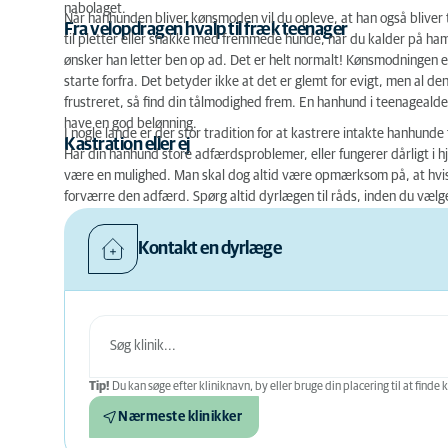
nabolaget.
Når hanhunden bliver kønsmoden vil du opleve, at han også bliver 
Fra velopdragen hvalp til fræk teenager
til pletter eller snakke med fremmede hunde, når du kalder på ham
ønsker han letter ben op ad. Det er helt normalt! Kønsmodningen er
starte forfra. Det betyder ikke at det er glemt for evigt, men al den
frustreret, så find din tålmodighed frem. En hanhund i teenagealdere
have en god belønning.
I nogle lande er der stor tradition for at kastrere intakte hanhunde
Kastration eller ej
Har din hanhund store adfærdsproblemer, eller fungerer dårligt i
være en mulighed. Man skal dog altid være opmærksom på, at hvi
forværre den adfærd. Spørg altid dyrlægen til råds, inden du vælg
Kontakt en dyrlæge
Tip!
Du kan søge efter kliniknavn, by eller bruge din placering til at finde k
Nærmeste klinikker