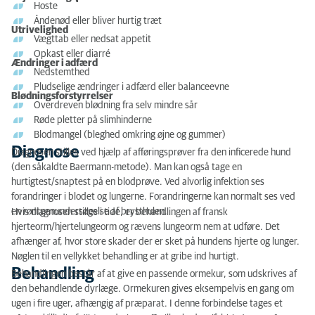
Hoste
Åndenød eller bliver hurtig træt
Utrivelighed
Vægttab eller nedsat appetit
Opkast eller diarré
Ændringer i adfærd
Nedstemthed
Pludselige ændringer i adfærd eller balanceevne
Blødningsforstyrrelser
Overdreven blødning fra selv mindre sår
Røde pletter på slimhinderne
Blodmangel (bleghed omkring øjne og gummer)
Diagnose
Diagnosen stilles ved hjælp af afføringsprøver fra den inficerede hund
(den såkaldte Baermann-metode). Man kan også tage en
hurtigtest/snaptest på en blodprøve. Ved alvorlig infektion ses
forandringer i blodet og lungerne. Forandringerne kan normalt ses ved
en røntgenundersøgelse af brysthulen.
Hvis diagnosen stilles i tide, er behandlingen af fransk
hjerteorm/hjertelungeorm og rævens lungeorm nem at udføre. Det
afhænger af, hvor store skader der er sket på hundens hjerte og lunger.
Nøglen til en vellykket behandling er at gribe ind hurtigt.
Behandling
Behandlingen består af at give en passende ormekur, som udskrives af
den behandlende dyrlæge. Ormekuren gives eksempelvis en gang om
ugen i fire uger, afhængig af præparat. I denne forbindelse tages et