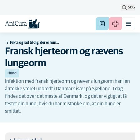
SØG
Fakta og råd til dig, der er hundeejer
Fransk hjerteorm og rævens
lungeorm
Hund
Infektion med fransk hjerteorm og rævens lungeorm har i en
årrække været udbredt i Danmark især på Sjælland. I dag
findes det over det meste af Danmark, og det er vigtigt at få
testet din hund, hvis du har mistanke om, at din hund er
smittet.