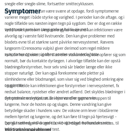
snegle eller snegle-slime, fortsætter smittecyklussen.
Symptomer
Hjerte- og lungeorm kan være svære at opdage, fordi symptomerne
varierer meget i både styrke og varighed. I perioder kan de aftage, og i
nogle tilfælde ses næsten ingen tegn på sygdom. Der er dog en række
symptomer, som kan være gode at holde øje med.
Ved fransk hjerteorm (Angiostrongylus vasorum) kan infektionen være
alvorlig og i værste fald livstruende. Den kan give problemer med
blodets evne til at størkne samt påvirke nervesystemet. Rævens
lungeorm (Crenosoma vulpis) giver derimod som regel mildere
symptomer og viser sig oftest som en vedvarende hoste.
Hvis din hund hoster, virker træt eller stakåndet og ikke opfører sig som
normalt, bør du kontakte dyrlægen. I alvorlige tilfælde kan der opstå
blødningsforstyrrelser, hvor selv små sår bløder længe eller ikke
stopper naturligt. Der kan også forekomme røde pletter på
slimhinderne eller blodmangel, som viser sig ved bleghed omkring øjne
og gummer.
I nogle tilfælde kan infektionen give forstyrrelser i nervesystemet, fx
nedsat balance, rystelser eller ændret adfærd. Det skyldes blødninger i
det centrale nervesystem, fx i hjernen eller rygmarven.
Symptomerne skyldes, at larverne vandrer gennem kroppen til
lungerne, hvor de hostes op og sluges. Denne vandring kan give
betydelige skader i hundens væv. De voksne orm lever i blodårerne
mellem hjertet og lungerne, og det kan føre til tegn på hjertesvigt –
typisk træthed, vedvarende hoste og nedsat motionstolerance.
Der går som regel 6–8 uger (ca. 40–60 dage) fra hunden smittes, til
infektionen kan påvises ved test.
Vejrtrækningsproblemer