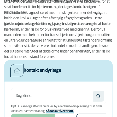
røntgenbillede, for at vurdere eventuelle skader på lungerne.
Efter endt behandling tages igen afføringsprøve eller blodprøve, for at
se at hunden er fri for hjerteorm, og der tages kontrolrøntgen af
hundens lunger.
Når hunden er diagnosticeret med fransk hjerteorm, er det vigtigt at
holde den i ro i 4-6 uger efter afhængig af sygdomsgraden. Dette
gælder også, selvom hunden er klinisk frisk og er stoppet med at hoste.
Hvis hunden er meget kritisk syg på grund af en stor mængde
hjerteorm, er der risiko for bivirkninger ved medicinering. Derfor vil
man, inden man behandler for fransk hjerteorm/hjertelungeorm, udføre
en ultralydsundersøgelse af hjertet for at undersøge tilstandens omfang
samt hvilke risici, der vil være i forbindelse med behandlingen. Løsner
der sig store mængder af døde orme under behandlingen, er der risiko
for, at hundens tilstand forværres.
Kontakt en dyrlæge
Tip!
Du kan søge efter kliniknavn, by eller bruge din placering til at finde
klinikker i nærheden af ​​dig.
Sådan aktiverer du.