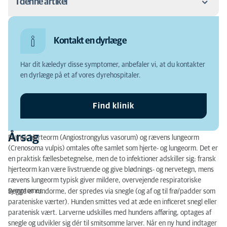
I denne artikel
Årsag
Kontakt en dyrlæge
Symptomer
Har dit kæledyr disse symptomer, anbefaler vi, at du kontakter
Diagnose
en dyrlæge på et af vores dyrehospitaler.
Behandling
Find klinik
Årsag
Fransk hjerteorm (Angiostrongylus vasorum) og rævens lungeorm
(Crenosoma vulpis) omtales ofte samlet som hjerte- og lungeorm. Det er
en praktisk fællesbetegnelse, men de to infektioner adskiller sig: fransk
hjerteorm kan være livstruende og give blødnings- og nervetegn, mens
rævens lungeorm typisk giver mildere, overvejende respiratoriske
symptomer.
Begge er rundorme, der spredes via snegle (og af og til frø/padder som
parateniske værter). Hunden smittes ved at æde en inficeret snegl eller
paratenisk vært. Larverne udskilles med hundens afføring, optages af
snegle og udvikler sig dér til smitsomme larver. Når en ny hund indtager