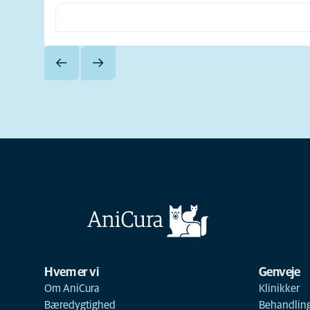
Hvem er vi
Genveje
Om AniCura
Klinikker
Bæredygtighed
Behandlin