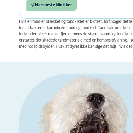
Nærmeste klinikker
Hvis en tand er brækket og tandkødet er blottet, forårsager dette i
for, at bakterier kan inficere tand og tandkød. Tandfrakturer behan
fortænder plejer man at fjerne, mens de større hjørne- og kindtæn
erstattes det skadede tandmateriale med en kompositfyldning. Tænd
med rodspidsbylder. Husk at dyret ikke kan sige det højt, hvis de