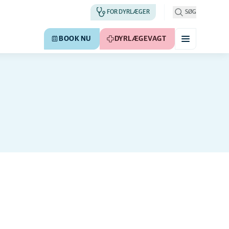
FOR DYRLÆGER
SØG
BOOK NU
DYRLÆGEVAGT