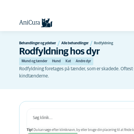
Behandlinger og ydelser
Alle behandlinger
Rodfyldning
Rodfyldning hos dyr
Mund og tænder
Hund
Kat
Andre dyr
Rodfyldning foretages på tænder, som er skadede. Oftest 
kindtænderne.
Tip!
Du kan søge efter kliniknavn, by eller bruge din placering til at finde k