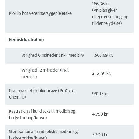
166,36 kr.
(Aniplan giver
Kloklip hos veterinærsygeplejerske
ubegrænset adgang
til denne ydelse)
Kemisk kastration
Varighed 6 måneder (inkl. medicin)
1.563,69 kr.
Varighed 12 måneder (inkl.
2.151,91 kr.
medicin)
Præ-anæstetisk blodprøve (ProCyte,
991,17 kr.
Chem 10)
Kastration af hund (ekskl. medicin og
4.750 kr.
bodystocking/krave)
Sterilisation af hund (ekskl. medicin og
7.300 kr.
bodystocking/krave)