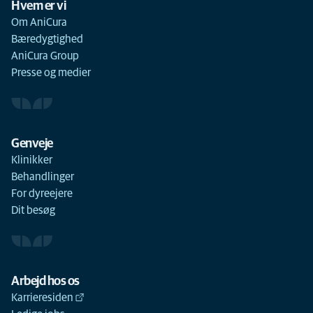
Hvem er vi
Om AniCura
Bæredygtighed
AniCura Group
Presse og medier
Genveje
Klinikker
Behandlinger
For dyreejere
Dit besøg
Arbejd hos os
Karrieresiden