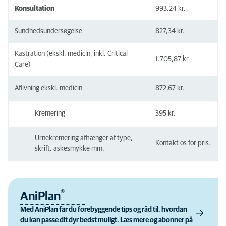
Konsultation
993,24 kr.
Sundhedsundersøgelse
827,34 kr.
Kastration (ekskl. medicin, inkl. Critical
1.705,87 kr.
Care)
Aflivning ekskl. medicin
872,67 kr.
Kremering
395 kr.
Urnekremering afhænger af type,
Kontakt os for pris.
skrift, askesmykke mm.
®
AniPlan
Med AniPlan får du forebyggende tips og råd til, hvordan
du kan passe dit dyr bedst muligt. Læs mere og abonner på