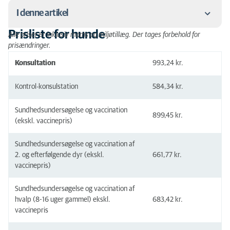
I denne artikel
Prisliste for hunde
Alle priser er inklusiv moms og miljøtillæg. Der tages forbehold for
Prisliste for hunde
prisændringer.
Prisliste for katte
Konsultation
993,24 kr.
Prisliste for kaniner
Kontrol-konsulstation
584,34 kr.
Prisliste for marsvin, ildere, mus, rotter og fugle
Sundhedsundersøgelse og vaccination
899,45 kr.
(ekskl. vaccinepris)
Sundhedsundersøgelse og vaccination af
2. og efterfølgende dyr (ekskl.
661,77 kr.
vaccinepris)
Sundhedsundersøgelse og vaccination af
hvalp (8-16 uger gammel) ekskl.
683,42 kr.
vaccinepris