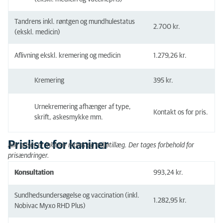
Tandrens inkl. røntgen og mundhulestatus
2.700 kr.
(ekskl. medicin)
Aflivning ekskl. kremering og medicin
1.279,26 kr.
Kremering
395 kr.
Urnekremering afhænger af type,
Kontakt os for pris.
skrift, askesmykke mm.
Prisliste for kaniner
Alle priser er inklusiv moms og miljøtillæg. Der tages forbehold for
prisændringer.
Konsultation
993,24 kr.
Sundhedsundersøgelse og vaccination (inkl.
1.282,95 kr.
Nobivac Myxo RHD Plus)