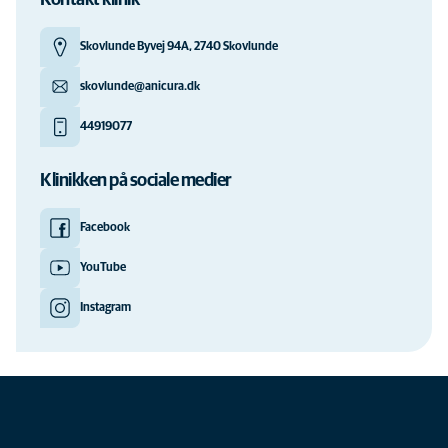
Kontakt klinik
Skovlunde Byvej 94A, 2740 Skovlunde
skovlunde@anicura.dk
44919077
Klinikken på sociale medier
Facebook
YouTube
Instagram