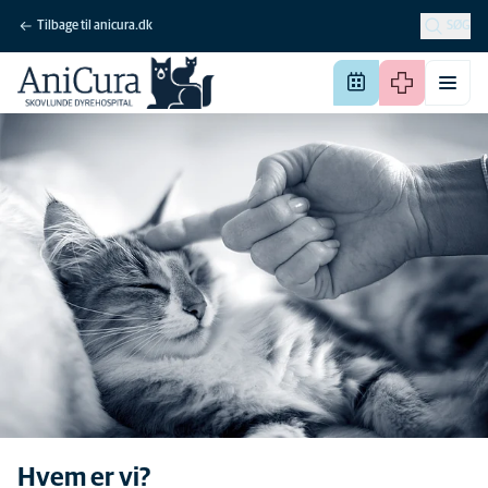
Tilbage til anicura.dk
SØG
Hvem er vi?