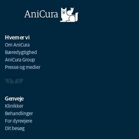
Hvem er vi
Om AniCura
Bæredygtighed
AniCura Group
Presse og medier
Genveje
Klinikker
Behandlinger
For dyreejere
Dit besøg