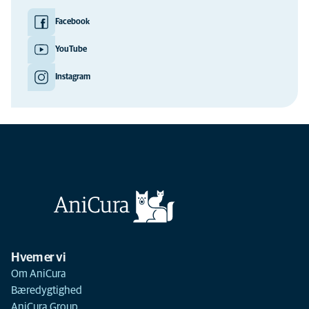
Facebook
YouTube
Instagram
Hvem er vi
Om AniCura
Bæredygtighed
AniCura Group