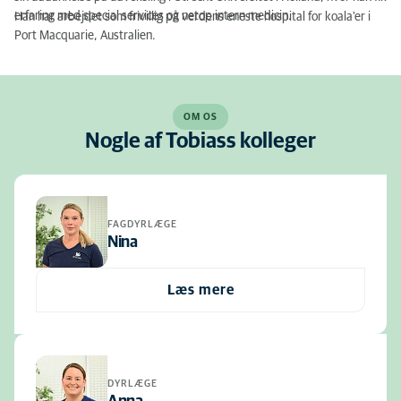
erfaring med special services og netop intern medicin.
Han har arbejdet som frivillig på verdens eneste hospital for koala'er i
Port Macquarie, Australien.
OM OS
Nogle af Tobiass kolleger
FAGDYRLÆGE
Nina
Læs mere
DYRLÆGE