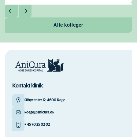
Alle kolleger
Kontakt klinik
Ølbycenter 12, 4600 Køge
koege@anicura.dk
+ 45 70 25 02 02