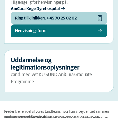
Tilgængelig for henvisninger på:
AniCura Køge Dyrehospital
Ring til klinikken: + 45 70 25 02 02
Henvisningsform
Uddannelse og
legitimationsoplysninger
cand.med.vet KU SUND AniCura Graduate
Programme
Frederik er en del af vores tandteam, hvor han arbejder tæt sammen
med Morten, Heidi og Mathilde.
Af øvrige interesseområder kan nævnes ortopædi og neurologi.
Frederik har 6 års erfaring som medarbejder på dyreklinik inden han