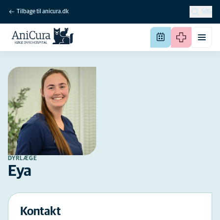
Tilbage til anicura.dk
SØG
DYRLÆGE
Eya
Kontakt