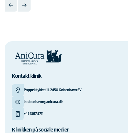
Kontakt klinik
Poppelstykket 11, 2450 København SV
koebenhavn@anicura.dk
+45 3617 5711
Klinikken på sociale medier