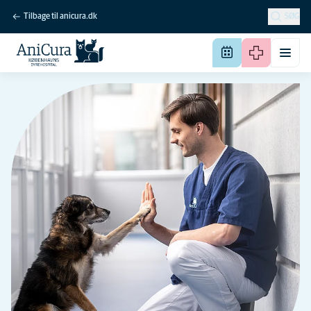
Tilbage til anicura.dk
SØG