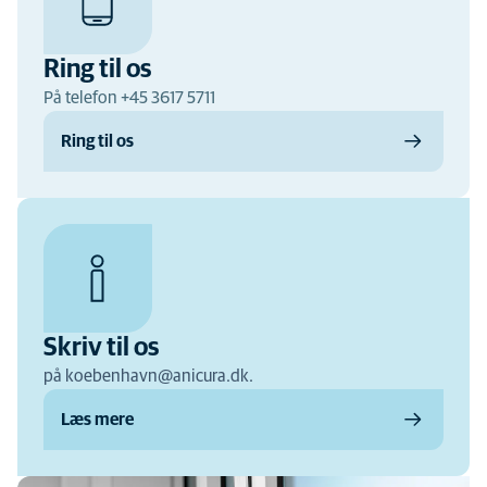
Ring til os
På telefon +45 3617 5711
Ring til os
Skriv til os
på koebenhavn@anicura.dk.
Læs mere