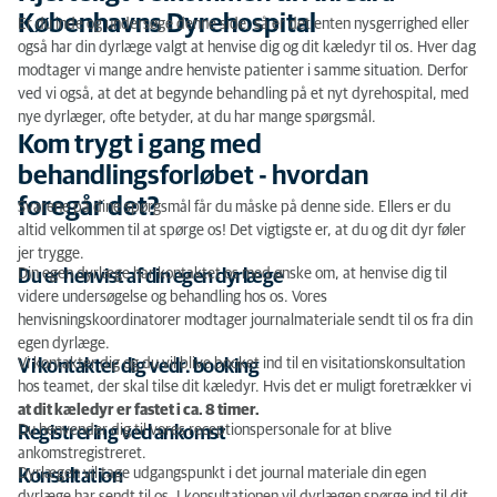
Hjerteligt velkommen til AniCura Københavns
Københavns Dyrehospital
Er du inde og undersøge denne side, så er det enten nysgerrighed eller
Dyrehospital
også har din dyrlæge valgt at henvise dig og dit kæledyr til os. Hver dag
modtager vi mange andre henviste patienter i samme situation. Derfor
Kom trygt i gang med behandlingsforløbet - hvordan
ved vi også, at det at begynde behandling på et nyt dyrehospital, med
foregår det?
nye dyrlæger, ofte betyder, at du har mange spørgsmål.
Kom trygt i gang med
behandlingsforløbet - hvordan
foregår det?
Svarene på dine spørgsmål får du måske på denne side. Ellers er du
altid velkommen til at spørge os! Det vigtigste er, at du og dit dyr føler
jer trygge.
Din egen dyrlæge har kontaktet os med ønske om, at henvise dig til
Du er henvist af din egen dyrlæge
videre undersøgelse og behandling hos os. Vores
henvisningskoordinatorer modtager journalmateriale sendt til os fra din
egen dyrlæge.
Vi kontakter dig og du vil blive booket ind til en visitationskonsultation
Vi kontakter dig vedr. booking
hos teamet, der skal tilse dit kæledyr. Hvis det er muligt foretrækker vi
at dit kæledyr er fastet i ca. 8 timer.
Du henvender dig til vores receptionspersonale for at blive
Registrering ved ankomst
ankomstregistreret.
Dyrlægen vil tage udgangspunkt i det journal materiale din egen
Konsultation