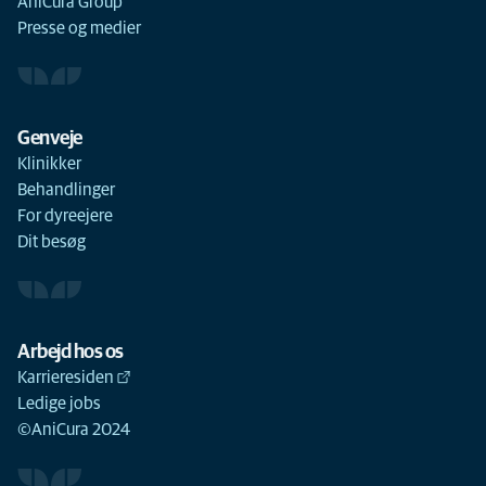
AniCura Group
Presse og medier
Genveje
Klinikker
Behandlinger
For dyreejere
Dit besøg
Arbejd hos os
Karrieresiden
Ledige jobs
©AniCura 2024