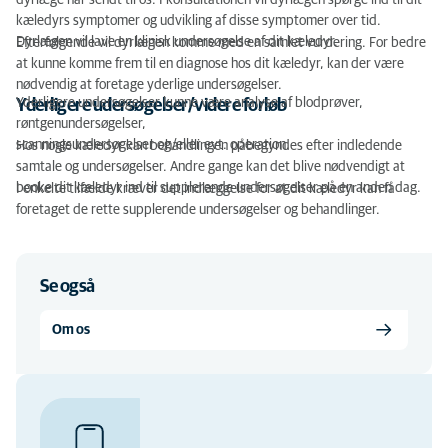
dyrlæge har sendt til os. I konsultationen vil dyrlægen spørge ind til dit
kæledyrs symptomer og udvikling af disse symptomer over tid.
Dyrlægen vil lave en klinisk undersøgelse af dit kæledyr.
Efterfølgende vil dyrlægen komme med en samlet vurdering. For bedre
at kunne komme frem til en diagnose hos dit kæledyr, kan der være
nødvendig at foretage yderlige undersøgelser.
Yderligere undersøgelser kunne være analyse af blodprøver,
Yderligere udersøgelser/videre forløb
røntgenundersøgelser,
scanningsundersøgelser og/eller evt. operation.
Hos nogle kæledyr kan behandlingen påbegyndes efter indledende
samtale og undersøgelser. Andre gange kan det blive nødvendigt at
booke dit kæledyr ind til supplerende undersøgelser på en anden dag.
I enkelte tilfælde kræver det indlæggelse for at dit kæledyr kan få
foretaget de rette supplerende undersøgelser og behandlinger.
Se også
Om os