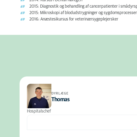
2014: Kursus i Dental Røntgen
2015: Diagnostik og behandling af cancerpatienter i smådyrs
2015: Mikroskopi af blodudstrygninger og sygdomsprocesser
2016: Anæstesikursus for veterinærsygeplejersker
DYRLÆGE
Thomas
Hospitalschef