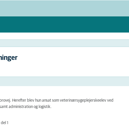
ninger
obrovej. Herefter blev hun ansat som veterinærsygeplejerskeelev ved
samt administration og logistik.
del 1