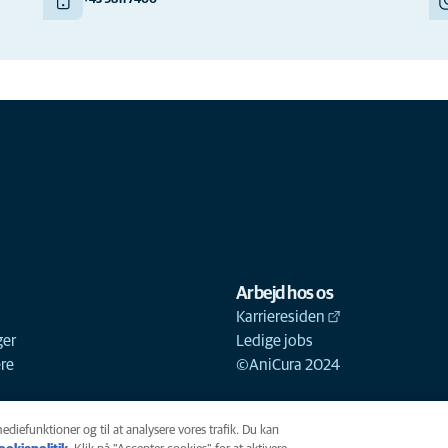
+45 9811 7400
Arbejd hos os
Karrieresiden
ger
Ledige jobs
ere
©AniCura 2024
mediefunktioner og til at analysere vores trafik. Du kan