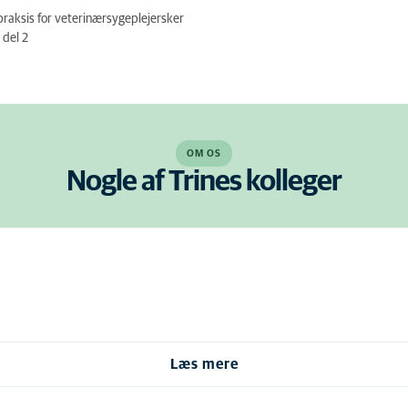
praksis for veterinærsygeplejersker
 del 2
OM OS
Nogle af Trines kolleger
Læs mere