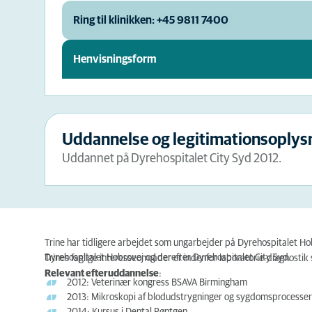
Ring til klinikken: +45 9811 7400
Henvisningsform
Uddannelse og legitimationsoplys
Uddannet på Dyrehospitalet City Syd 2012.
Trine har tidligere arbejdet som ungarbejder på Dyrehospitalet H
Dyrehospitalet Hobrovej og derefter Dyrehospitalet City Syd.
Trines faglige interesseområder er indenfor laboratorie-diagnostik 
Relevant efteruddannelse
:
2012: Veterinær kongress BSAVA Birmingham
2013: Mikroskopi af blodudstrygninger og sygdomsprocesser 