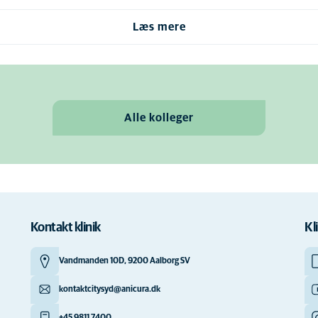
Læs mere
Alle kolleger
Kontakt klinik
Kl
Vandmanden 10D, 9200 Aalborg SV
kontaktcitysyd@anicura.dk