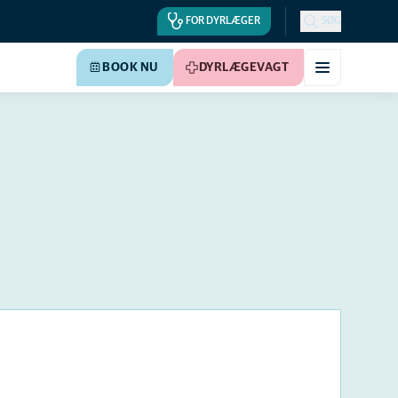
FOR DYRLÆGER
SØG
BOOK NU
DYRLÆGEVAGT