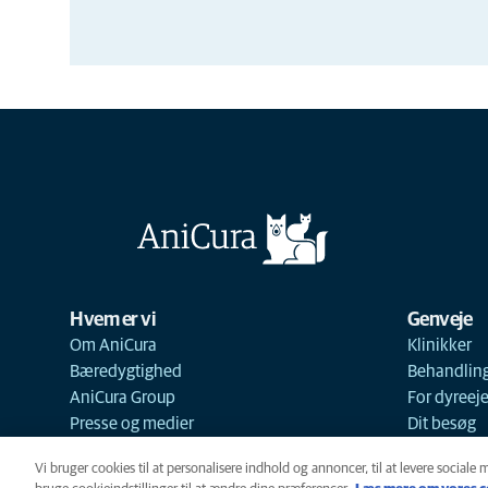
Hvem er vi
Genveje
Om AniCura
Klinikker
Bæredygtighed
Behandlin
AniCura Group
For dyreej
Presse og medier
Dit besøg
Vi bruger cookies til at personalisere indhold og annoncer, til at levere sociale 