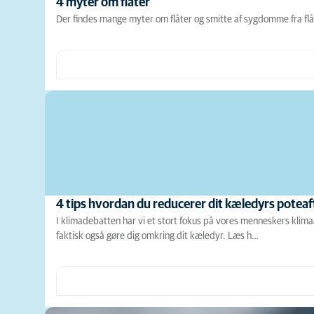
4 myter om flåter
Der findes mange myter om flåter og smitte af sygdomme fra flåt
4 tips hvordan du reducerer dit kæledyrs poteaf
I klimadebatten har vi et stort fokus på vores menneskers klim
faktisk også gøre dig omkring dit kæledyr. Læs h…