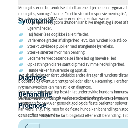
Meningitis er en betændelse i blodkarrene i hjerne- eller rygmarvs
Symptomer
meningitis, som også kaldes ”kortikosteroid responsiv meningiti
Symptomerne på SRMA varierer en del, men kan være:
Symptomer
Akut opstået sygdom (hunden kan blive meget syg i løbet af
Diagnose
uger/måneder.
Høj feber (ses dog ikke i alle tilfælde).
Behandling
Varierende grader af slingerhed, evt. kan hunden ikke stå op
Stærkt udvidede pupiller med manglende lysrefleks.
Prognose
Stærke smerter hvor man berøring
Ledsmerter/ledbetændelse i flere led og hævelse i led
Opkastninger/diarre samtidig med svimmelhed/slingerhed.
Hunde virker fraværende og apatisk
Typisk vil dyrlægen først udelukke andre årsager til hundens tils
Diagnose
blodprøve og eventuelt røntgenbilleder eller CT-scanning. Hereft
rygmarvsvæsken kan man stille en diagnose.
Den primære behandling består i at undertrykke hundens immunsy
Behandling
vil ofte give en hurtig bedring for hunden. Dosis reduceres langso
Der kan være bivirkninger ved steroidbehandling som eksempelvis øge
Prognosen for SRMA er generelt god og de fleste patienter opleve
Prognose
kan være langvarig, men for de fleste hunde kan behandlingen st
den har fået varige mén.
Cirka 20% af patienterne får tilbagefald efter endt behandling. 