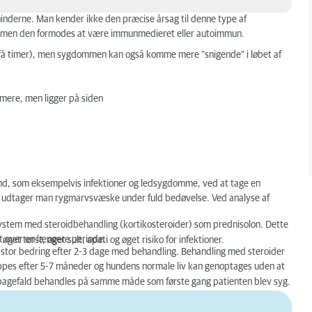
hinderne. Man kender ikke den præcise årsag til denne type af
s”, men den formodes at være immunmedieret eller autoimmun.
 få timer), men sygdommen kan også komme mere "snigende" i løbet af
 mere, men ligger på siden
tand, som eksempelvis infektioner og ledsygdomme, ved at tage en
er udtager man rygmarvsvæske under fuld bedøvelse. Ved analyse af
stem med steroidbehandling (kortikosteroider) som prednisolon. Dette
mt over en længere periode.
t tørst, øget sult, apati og øget risiko for infektioner.
r stor bedring efter 2-3 dage med behandling. Behandling med steroider
oppes efter 5-7 måneder og hundens normale liv kan genoptages uden at
Tilbagefald behandles på samme måde som første gang patienten blev syg.