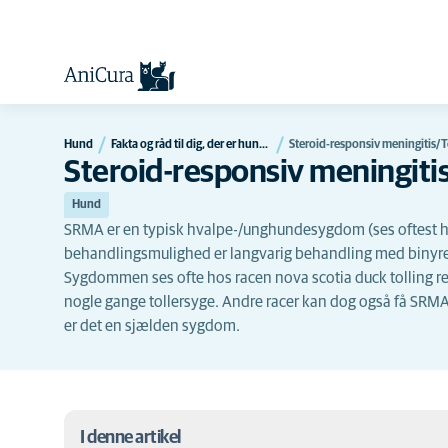
Hund
Fakta og råd til dig, der er hundeejer
Steroid-responsiv meningitis/T
Steroid-responsiv meningiti
Hund
SRMA er en typisk hvalpe-/unghundesygdom (ses oftest hos 
behandlingsmulighed er langvarig behandling med binyre
Sygdommen ses ofte hos racen nova scotia duck tolling re
nogle gange tollersyge. Andre racer kan dog også få SRMA,
er det en sjælden sygdom.
I denne artikel