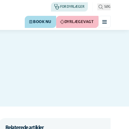
FOR DYRLÆGER
SØG
BOOK NU
DYRLÆGEVAGT
Relaterede artikler