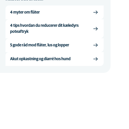
4 myter om flåter
4 tips hvordan du reducerer dit kæledyrs
poteaftryk
5 gode råd mod flåter, lus og lopper
Akut opkastning og diarré hos hund