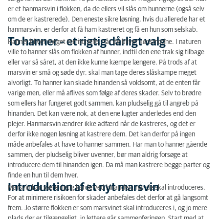
er et hanmarsvin i flokken, da de ellers vil slås om hunnerne (også selv
om de er kastrerede). Den eneste sikre løsning, hvis du allerede har et
hanmarsvin, er derfor at få ham kastreret og få en hun som selskab.
To hanner – et rigtig dårligt valg
Hanner bliver meget territorielle, når de bliver kønsmodne. I naturen
ville to hanner slås om flokken af hunner, indtil den ene trak sig tilbage
eller var så såret, at den ikke kunne kæmpe længere. På trods af at
marsvin er små og søde dyr, skal man tage deres slåskampe meget
alvorligt. To hanner kan skade hinanden så voldsomt, at de enten får
varige men, eller må aflives som følge af deres skader. Selv to brødre
som ellers har fungeret godt sammen, kan pludselig gå til angreb på
hinanden. Det kan være nok, at den ene lugter anderledes end den
plejer. Hanmarsvin ændrer ikke adfærd når de kastreres, og det er
derfor ikke nogen løsning at kastrere dem. Det kan derfor på ingen
måde anbefales at have to hanner sammen. Har man to hanner gående
sammen, der pludselig bliver uvenner, bør man aldrig forsøge at
introducere dem til hinanden igen. Da må man kastrere begge parter og
finde en hun til dem hver.
Introduktion af et nyt marsvin
Marsvin kan være rigtig hårde ved hinanden, når de skal introduceres.
For at minimere risikoen for skader anbefales det derfor at gå langsomt
frem. Jo større flokken er som marsvinet skal introduceres i, og jo mere
plads der er tilgængeligt, jo lettere går sammenføringen. Start med at