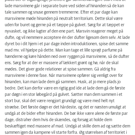
lade marsvinene går i separate bure ved siden af hinanden så de kan
tale sammen og snuse gennem tremmerne. Efter et par dage kan
marsvinene møde hinanden på neutralt territorium. Dette skal være
uden for buret og gerne på et tæppe på gulvet. Sørg for at tæppet er
nyvasket, og ikke lugter af den ene part. Marsvin reagerer meget på
dufte, og vil nemmere acceptere én der dufter ligesom dem selv. At lade
dyret bo i dit hjem i et par dage inden introduktionen, spise det samme
mad mv. vil hjælpe på dette. Man kan tage et lille sprøjt parfume på
hænderne og køre hånden ned over ryggen på marsvinene, så de dufter
ens. Sørg for at der er massere af lækkert grønt og hø, når de skal
mødes. Det giver gode relationer at spise sammen. Gå aldrig fra
marsvinene i denne fase. Når marsvinene opfører sig venligt over for
hinanden, kan man lade dem gå sammen. Husk, at jo mere plads jo
bedre. Det kan derfor være en rigtig god ide at lade dem gå de første
par døgn i en stor løbegård på gulvet. Sætter man dem sammen i et
stort bur, skal det være rengjort grundigt og være med helt nyt
strøelse. Det første døgn er det hårdeste, og det er næsten umuligt at
undgå at de bider efter hinanden. De bør ikke være alene de første par
dage, distraher dem hvis de skændes, og forsøg at holde dem
beskæftiget med massere af mad. Undgå at skille dem ad og sætte dem
sammen igen da kampene vil starte forfra. Øg størrelsen af territoriet i