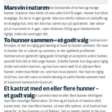
Marsvin i naturen
Marsvin i naturen bor i store flokke bestående af en han og mange
Marsvin i naturen
hunner. Kopierer man dette vil man uden tvivl få unger. Hunner kan blive
drægtige, fra de er 4 uger gamle. Man kan derfor risikere at anskaffe sig
To hunner sammen – et godt valg
en drægtig hun, hvis der ikke har været styr på opdrættet. Vær sikker
på at marsvinet er 4 uger, vejer minimum 300g og er kønsbestemt
Et kastrat med en eller flere hunner – et godt valg
rigtigt, inden du overtager det.
To hunner sammen – et godt valg
Står du og skal have marsvin for første gang, eller har du et hunmarsvin i
To hanner – et rigtig dårligt valg
forvejen, er det en rigtig god løsning at have to hunner sammen. Får man
to hunner der er vokset op sammen, er der sjældent problemer.
Introduktion af et nyt marsvin
Hunmarsvin er generelt rigtig gode til hurtigt at acceptere andre hunner,
specielt hvis det er helt unge hunner. Enkelte hunner kan dog være rigtig
stride ved andre marsvin, og man kan være nødt til at afprøve flere
hunner, inden man finder en, som hun vil acceptere. Har man en rigtig
strid hun, kan det være en bedre løsning at sætte hende sammen med
et kastreret hanmarsvin (kastrat).
Et kastrat med en eller flere hunner –
et godt valg
Ved at sætte et kastrat sammen med en eller flere hunner efterligner
man den naturlige flokstruktur. En hun og et kastrat vil næsten altid
kunne enes. Har man flere hunner, vil man ofte opleve, at et kastrat kan
sørge for, at der kommer ro på flokken. Det er meget vigtigt at der kun