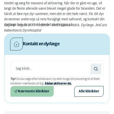
stedet og sørg for massere af aktivering. Når der er gået en uge, vil
langt de fleste allerede være blevet meget glade for hinanden. Det er
hårdt at føre nye dyr sammen, men det er det hele værd. Får dit dyr
skræmmer undervejs så rens forsigtigt med saltvand, og kontakt din
dyrlæge hvis du er i tvivl om det skal kigges på.
Udgivet: august 2017. Forfatter: Mette Louise Halck, Dyrlæge, AniCura
Københavns Dyrehospital
Kontakt en dyrlæge
Tip!
Du kan søge efter kliniknavn, by eller bruge din placering til at finde
klinikker i nærheden af ​​dig.
Sådan aktiverer du.
Nærmeste klinikker
Alle klinikker