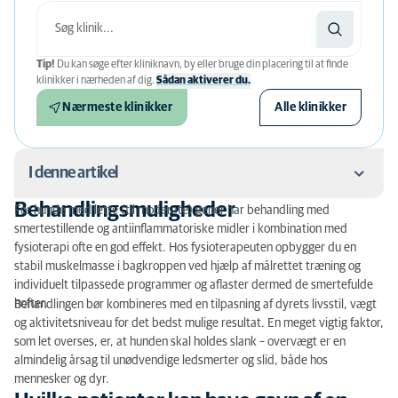
Tip!
Du kan søge efter kliniknavn, by eller bruge din placering til at finde
klinikker i nærheden af ​​dig.
Sådan aktiverer du.
Nærmeste klinikker
Alle klinikker
I denne artikel
Behandlingsmuligheder
For hunde med lette (til moderate) gener har behandling med
Behandlingsmuligheder
smertestillende og antiinflammatoriske midler i kombination med
fysioterapi ofte en god effekt. Hos fysioterapeuten opbygger du en
Hvilke patienter kan have gavn af en hofteprotese?
stabil muskelmasse i bagkroppen ved hjælp af målrettet træning og
individuelt tilpassede programmer og aflaster dermed de smertefulde
Operationen
hofter.
Behandlingen bør kombineres med en tilpasning af dyrets livsstil, vægt
og aktivitetsniveau for det bedst mulige resultat. En meget vigtig faktor,
Efterbehandling
som let overses, er, at hunden skal holdes slank – overvægt er en
almindelig årsag til unødvendige ledsmerter og slid, både hos
mennesker og dyr.