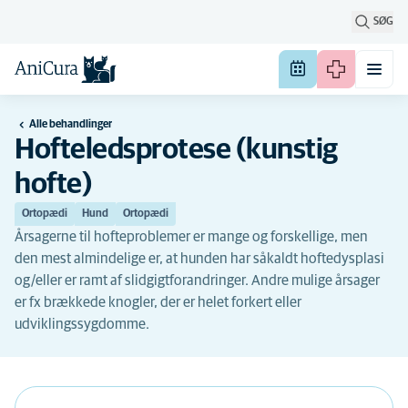
SØG
Alle behandlinger
Hofteledsprotese (kunstig
hofte)
Ortopædi
Hund
Ortopædi
Årsagerne til hofteproblemer er mange og forskellige, men
den mest almindelige er, at hunden har såkaldt hoftedysplasi
og/eller er ramt af slidgigtforandringer. Andre mulige årsager
er fx brækkede knogler, der er helet forkert eller
udviklingssygdomme.