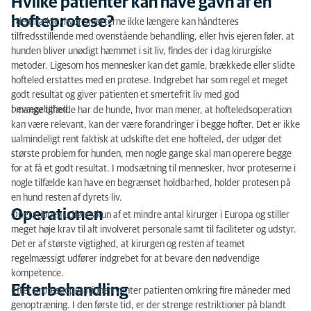
Hvilke patienter kan have gavn af en
hofteprotese?
I de tilfælde, hvor smerterne ikke længere kan håndteres
tilfredsstillende med ovenstående behandling, eller hvis ejeren føler, at
hunden bliver unødigt hæmmet i sit liv, findes der i dag kirurgiske
metoder. Ligesom hos mennesker kan det gamle, brækkede eller slidte
hofteled erstattes med en protese. Indgrebet har som regel et meget
godt resultat og giver patienten et smertefrit liv med god
bevægelighed.
I mange tilfælde har de hunde, hvor man mener, at hofteledsoperation
kan være relevant, kan der være forandringer i begge hofter. Det er ikke
ualmindeligt rent faktisk at udskifte det ene hofteled, der udgør det
største problem for hunden, men nogle gange skal man operere begge
for at få et godt resultat. I modsætning til mennesker, hvor proteserne i
nogle tilfælde kan have en begrænset holdbarhed, holder protesen på
en hund resten af dyrets liv.
Operationen
Operationen udføres kun af et mindre antal kirurger i Europa og stiller
meget høje krav til alt involveret personale samt til faciliteter og udstyr.
Det er af største vigtighed, at kirurgen og resten af teamet
regelmæssigt udfører indgrebet for at bevare den nødvendige
kompetence.
Efterbehandling
Efter proteseoperationen venter patienten omkring fire måneder med
genoptræning. I den første tid, er der strenge restriktioner på blandt