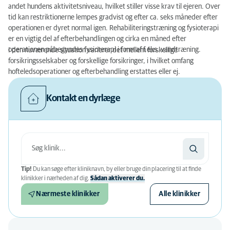
andet hundens aktivitetsniveau, hvilket stiller visse krav til ejeren. Over
tid kan restriktionerne lempes gradvist og efter ca. seks måneder efter
operationen er dyret normal igen. Rehabiliteringstræning og fysioterapi
er en vigtig del af efterbehandlingen og cirka en måned efter
operationen påbegyndes fysioterapi i form af f.eks. vandtræning.
I den nuværende situation varierer det mellem forskellige
forsikringsselskaber og forskellige forsikringer, i hvilket omfang
hofteledsoperationer og efterbehandling erstattes eller ej.
Kontakt en dyrlæge
Tip!
Du kan søge efter kliniknavn, by eller bruge din placering til at finde
klinikker i nærheden af ​​dig.
Sådan aktiverer du.
Nærmeste klinikker
Alle klinikker