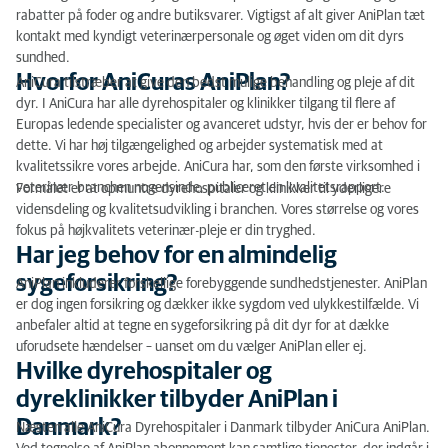
rabatter på foder og andre butiksvarer. Vigtigst af alt giver AniPlan tæt
kontakt med kyndigt veterinærpersonale og øget viden om dit dyrs
sundhed.
Hvorfor AniCuras AniPlan?
AniCura tilstræber at give den bedst mulige behandling og pleje af dit
dyr. I AniCura har alle dyrehospitaler og klinikker tilgang til flere af
Europas ledende specialister og avanceret udstyr, hvis der er behov for
dette. Vi har høj tilgængelighed og arbejder systematisk med at
kvalitetssikre vores arbejde. AniCura har, som den første virksomhed i
veterinær-branchen nogensinde, publiceret en kvalitetsrapport.
Formålet er at opmuntre dyrehospitaler og klinikker til yderligere
vidensdeling og kvalitetsudvikling i branchen. Vores størrelse og vores
fokus på højkvalitets veterinær-pleje er din tryghed.
Har jeg behov for en almindelig
sygeforsikring?
AniPlan inkluderer forskellige forebyggende sundhedstjenester. AniPlan
er dog ingen forsikring og dækker ikke sygdom ved ulykkestilfælde. Vi
anbefaler altid at tegne en sygeforsikring på dit dyr for at dække
uforudsete hændelser – uanset om du vælger AniPlan eller ej.
Hvilke dyrehospitaler og
dyreklinikker tilbyder AniPlan i
Danmark?
Næsten alle AniCura Dyrehospitaler i Danmark tilbyder AniCura AniPlan.