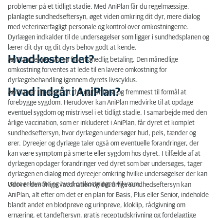
problemer på et tidligt stadie. Med AniPlan får du regelmæssige,
planlagte sundhedseftersyn, øget viden omkring dit dyr, mere dialog
med veterinærfagligt personale og kontrol over omkostningerne.
Dyrlægen indkalder til de undersøgelser som ligger i sundhedsplanen og
lærer dit dyr og dit dyrs behov godt at kende.
Hvad koster det?
AniPlan betales via en fast månedlig betaling. Den månedlige
omkostning forventes at lede til en lavere omkostning for
dyrlægebehandling igennem dyrets livscyklus.
Hvad indgår i AniPlan?
AniPlan er tilpasset dit dyr og har først og fremmest til formål at
forebygge sygdom. Herudover kan AniPlan medvirke til at opdage
eventuel sygdom og mistrivsel i et tidligt stadie. I samarbejde med den
årlige vaccination, som er inkluderet i AniPlan, får dyret et komplet
sundhedseftersyn, hvor dyrlægen undersøger hud, pels, tænder og
ører. Dyreejer og dyrlæge taler også om eventuelle forandringer, der
kan være symptom på smerte eller sygdom hos dyret. I tilfælde af at
dyrlægen opdager forandringer ved dyret som bør undersøges, tager
dyrlægen en dialog med dyreejer omkring hvilke undersøgelser der kan
være relevante og hvad omkostningen vil være.
Udover den årlige vaccination og det årlige sundhedseftersyn kan
AniPlan, alt efter om det er en plan for Basis, Plus eller Senior, indeholde
blandt andet en blodprøve og urinprøve, kloklip, rådgivning om
ernæring, et tandeftersyn, gratis receptudskrivning og fordelagtige