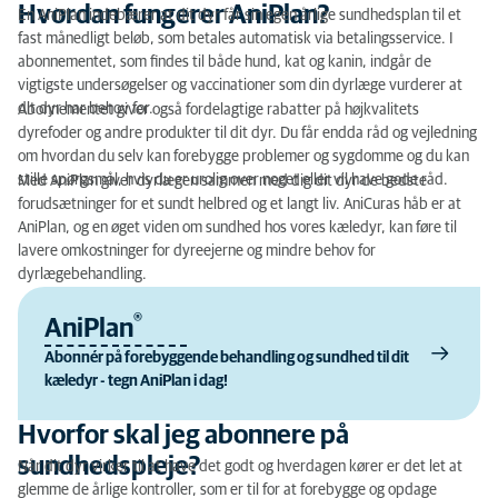
Hvordan fungerer AniPlan?
En AniPlan indebærer at dit dyr får sin egen årlige sundhedsplan til et
Hvordan fungerer AniPlan?
fast månedligt beløb, som betales automatisk via betalingsservice. I
abonnementet, som findes til både hund, kat og kanin, indgår de
Hvorfor skal jeg abonnere på sundhedspleje?
vigtigste undersøgelser og vaccinationer som din dyrlæge vurderer at
dit dyr har behov for.
Abonnementet giver også fordelagtige rabatter på højkvalitets
Hvad koster det?
dyrefoder og andre produkter til dit dyr. Du får endda råd og vejledning
om hvordan du selv kan forebygge problemer og sygdomme og du kan
Hvad indgår i AniPlan?
stille spørgsmål, hvis du er urolig over noget eller vil have gode råd.
Med AniPlan giver dyrlægen sammen med dig dit dyr de bedste
forudsætninger for et sundt helbred og et langt liv. AniCuras håb er at
Hvorfor AniCuras AniPlan?
AniPlan, og en øget viden om sundhed hos vores kæledyr, kan føre til
lavere omkostninger for dyreejerne og mindre behov for
Har jeg behov for en almindelig sygeforsikring?
dyrlægebehandling.
Hvilke dyrehospitaler og dyreklinikker tilbyder
®
AniPlan
AniPlan i Danmark?
Abonnér på forebyggende behandling og sundhed til dit
Vilkår og betingelser for AniPlan
kæledyr - tegn AniPlan i dag!
Hvorfor skal jeg abonnere på
sundhedspleje?
Når dit dyr virker til at have det godt og hverdagen kører er det let at
glemme de årlige kontroller, som er til for at forebygge og opdage