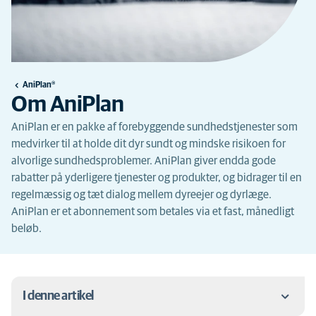
AniPlan®
Om AniPlan
AniPlan er en pakke af forebyggende sundhedstjenester som
medvirker til at holde dit dyr sundt og mindske risikoen for
alvorlige sundhedsproblemer. AniPlan giver endda gode
rabatter på yderligere tjenester og produkter, og bidrager til en
regelmæssig og tæt dialog mellem dyreejer og dyrlæge.
AniPlan er et abonnement som betales via et fast, månedligt
beløb.
I denne artikel