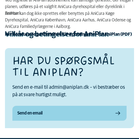
Ved tegnelse af AniPlan abonnement kan samtlige tjenester, der indgår i
planen, udføres på et valgfrit AniCura dyrehospital eller dyreklinik i
Danmark.
AniPlan kan dog ikke oprettes eller benyttes på AniCura Køge
Dyrehospital, AniCura København, AniCura Aarhus, AniCura Odense og
AniCura Familiedyrlægerne i Aalborg.
Vilkår og betingelser for AniPlan
Her kan du læse gældende vilkår og betingelser for AniPlan (PDF)
HAR DU SPØRGSMÅL
TIL ANIPLAN?
Send en e-mail til admin@aniplan.dk – vi bestræber os
på at svare hurtigst muligt.
Send en email