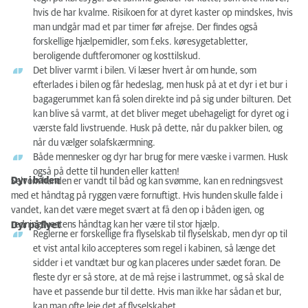
hvis de har kvalme. Risikoen for at dyret kaster op mindskes, hvis
man undgår mad et par timer før afrejse. Der findes også
forskellige hjælpemidler, som f.eks. køresygetabletter,
beroligende duftferomoner og kosttilskud.
Det bliver varmt i bilen. Vi læser hvert år om hunde, som
efterlades i bilen og får hedeslag, men husk på at et dyr i et bur i
bagagerummet kan få solen direkte ind på sig under bilturen. Det
kan blive så varmt, at det bliver meget ubehageligt for dyret og i
værste fald livstruende. Husk på dette, når du pakker bilen, og
når du vælger solafskærmning.
Både mennesker og dyr har brug for mere væske i varmen. Husk
også på dette til hunden eller katten!
Dyr i båden
Selvom hunden er vandt til båd og kan svømme, kan en redningsvest
med et håndtag på ryggen være fornuftigt. Hvis hunden skulle falde i
vandet, kan det være meget svært at få den op i båden igen, og
redningsvestens håndtag kan her være til stor hjælp.
Dyr på flyet
Reglerne er forskellige fra flyselskab til flyselskab, men dyr op til
et vist antal kilo accepteres som regel i kabinen, så længe det
sidder i et vandtæt bur og kan placeres under sædet foran. De
fleste dyr er så store, at de må rejse i lastrummet, og så skal de
have et passende bur til dette. Hvis man ikke har sådan et bur,
kan man ofte leje det af flyselskabet.