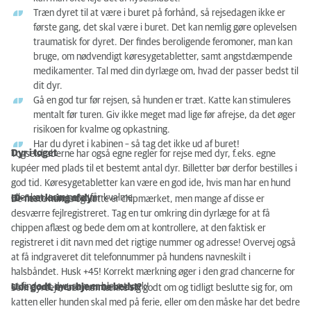
Træn dyret til at være i buret på forhånd, så rejsedagen ikke er
første gang, det skal være i buret. Det kan nemlig gøre oplevelsen
traumatisk for dyret. Der findes beroligende feromoner, man kan
bruge, om nødvendigt køresygetabletter, samt angstdæmpende
medikamenter. Tal med din dyrlæge om, hvad der passer bedst til
dit dyr.
Gå en god tur før rejsen, så hunden er træt. Katte kan stimuleres
mentalt før turen. Giv ikke meget mad lige før afrejse, da det øger
risikoen for kvalme og opkastning.
Har du dyret i kabinen – så tag det ikke ud af buret!
Dyr i toget
Togselskaberne har også egne regler for rejse med dyr, f.eks. egne
kupéer med plads til et bestemt antal dyr. Billetter bør derfor bestilles i
god tid. Køresygetabletter kan være en god ide, hvis man har en hund
eller kat, som nemt får kvalme.
ID-mærkning af dyr
De fleste hunde og katte er chipmærket, men mange af disse er
desværre fejlregistreret. Tag en tur omkring din dyrlæge for at få
chippen aflæst og bede dem om at kontrollere, at den faktisk er
registreret i dit navn med det rigtige nummer og adresse! Overvej også
at få indgraveret dit telefonnummer på hundens navneskilt i
halsbåndet. Husk +45! Korrekt mærkning øger i den grad chancerne for
at finde et dyr, som er blevet væk!
Ude godt, men hjemme bedst?
Som dyreejer bør man tænke sig godt om og tidligt beslutte sig for, om
katten eller hunden skal med på ferie, eller om den måske har det bedre