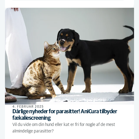
4. FEBRUAR 2025
Dårlige nyheder for parasitter! AniCura tilbyder
fækaliescreening
Vil du vide om din hund eller kat er fri for nogle af de mest
almindelige parasitter?