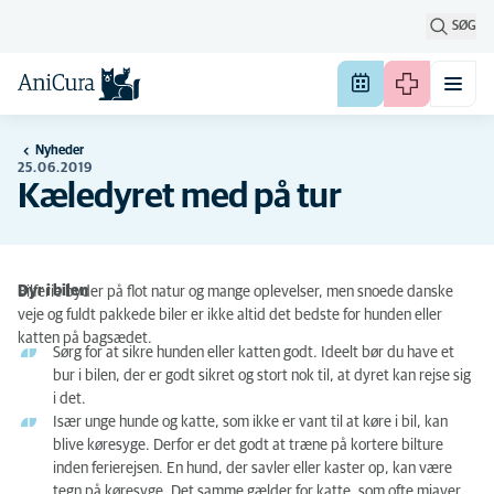
SØG
Nyheder
25.06.2019
Kæledyret med på tur
Dyr i bilen
Bilferie byder på flot natur og mange oplevelser, men snoede danske
veje og fuldt pakkede biler er ikke altid det bedste for hunden eller
katten på bagsædet.
Sørg for at sikre hunden eller katten godt. Ideelt bør du have et
bur i bilen, der er godt sikret og stort nok til, at dyret kan rejse sig
i det.
Især unge hunde og katte, som ikke er vant til at køre i bil, kan
blive køresyge. Derfor er det godt at træne på kortere bilture
inden ferierejsen. En hund, der savler eller kaster op, kan være
tegn på køresyge. Det samme gælder for katte, som ofte miaver,