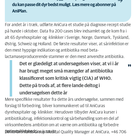
du kan passe dit dyr bedst muligt. Læs mere og abonner på
AniPlan.
For andet år i træk, udførte AniCura et studie på diagnose-recept-studie
på hunde i oktober. Data fra 200 cases blev indsamlet og de kom fra i
alt 65 dyrehospitaler og -klinikker i Sverige, Norge, Danmark, Tyskland,
Østrig, Schweiz og Holland. De første resultater viser, at sårinfektion er
den mest hyppige indikation og antibiotika mod beta-
lactamaseproducerende stammer er den mest anvendte antibiotika.
Det er glædeligt at undersøgelsen viser, at vi i år
har brugt meget små mængder af antibiotika
klassificeret som kritisk vigtig (CIA) af WHO.
Dette på trods af, at flere lande deltog i
undersøgelsen dette år
Mere specifikke resultater fra dette års undersøgelse, sammen med
forslag til forbedring, bliver kommunikeret ud til AniCuras
dyrehospitaler og- klinikker. Herudover tilbyder AniCura kurser i
antibiotikabrug, infektionskontrol og sårbehandling som en del af
virksomhedens ambition om at værne om antibiotika og forbedre
patientsikkerhed.
For mere information kontakt:
Ulrika Grönlund, Group Medical Quality Manager at AniCura, +46 706