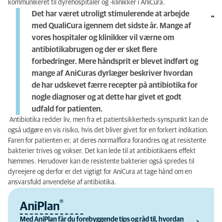
kommunikeret til dyrehospitaler og -klinikker i AniCura.
Det har været utroligt stimulerende at arbejde
med QualiCura igennem det sidste år. Mange af
vores hospitaler og klinikker vil værne om
antibiotikabrugen og der er sket flere
forbedringer. Mere håndsprit er blevet indført og
mange af AniCuras dyrlæger beskriver hvordan
de har udskevet færre recepter på antibiotika for
nogle diagnoser og at dette har givet et godt
udfald for patienten.
Antibiotika redder liv, men fra et patientsikkerheds-synspunkt kan de
også udgøre en vis risiko, hvis det bliver givet for en forkert indikation.
Faren for patienten er, at deres normalflora forandres og at resistente
bakterier trives og vokser. Det kan lede til at antibiotikaens effekt
hæmmes. Herudover kan de resistente bakterier også spredes til
dyreejere og derfor er det vigtigt for AniCura at tage hånd om en
ansvarsfuld anvendelse af antibiotika.
®
AniPlan
Med AniPlan får du forebyggende tips og råd til, hvordan