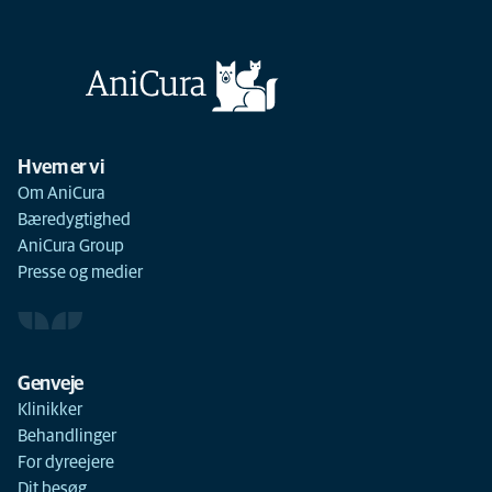
Hvem er vi
Om AniCura
Bæredygtighed
AniCura Group
Presse og medier
Genveje
Klinikker
Behandlinger
For dyreejere
Dit besøg