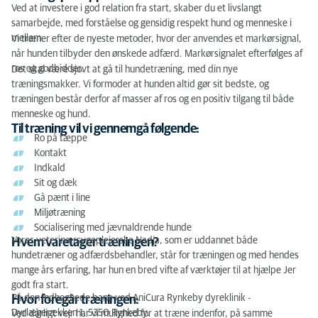
Ved at investere i god relation fra start, skaber du et livslangt
samarbejde, med forståelse og gensidig respekt hund og menneske i
mellem.
Vi træner efter de nyeste metoder, hvor der anvendes et markørsignal,
når hunden tilbyder den ønskede adfærd. Markørsignalet efterfølges af
ros og godbidder.
Det skal være sjovt at gå til hundetræning, med din nye
træningsmakker. Vi formoder at hunden altid gør sit bedste, og
træningen består derfor af masser af ros og en positiv tilgang til både
menneske og hund.
Til træning vil vi gennemgå følgende:
Ro på tæppe
Kontakt
Indkald
Sit og dæk
Gå pænt i line
Miljøtræning
Socialisering med jævnaldrende hunde
Vores veterinærsygeplejerske Nadja, som er uddannet både
Hvem varetager træningen?
hundetræner og adfærdsbehandler, står for træningen og med hendes
mange års erfaring, har hun en bred vifte af værktøjer til at hjælpe Jer
godt fra start.
På den indhegnede bane ved AniCura Rynkeby dyreklinik -
Hvor foregår træningen:
Dyrlægerækken 1, 5350 Rynkeby.
Ved dårligt vejr har vi mulighed for at træne indenfor, på samme