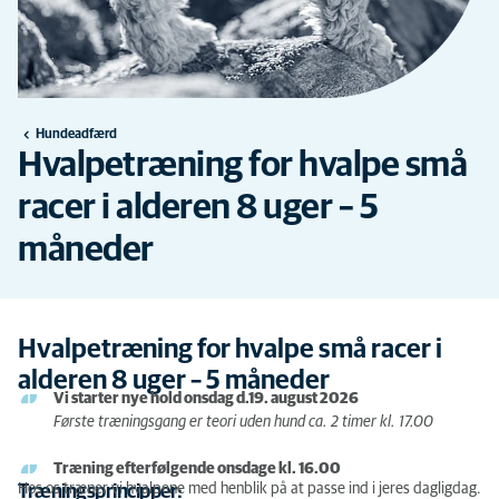
Hundeadfærd
Hvalpetræning for hvalpe små
racer i alderen 8 uger – 5
måneder
Hvalpetræning for hvalpe små racer i
alderen 8 uger – 5 måneder
Vi starter nye hold onsdag d.19. august 2026
Første træningsgang er teori uden hund ca. 2 timer kl. 17.00
Træning efterfølgende onsdage kl. 16.00
Hos os træner vi hvalpene med henblik på at passe ind i jeres dagligdag.
Træningsprincipper: