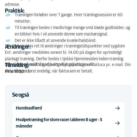
adresse.
Praktisk:
Træningen forløber over 7 gange. Hver træningssession er 60
minutter.
Til træningen bedes I medbringe mange små bløde godbidder, og
en klikker hvis I vil anvende denne som markørsignal.
Det er ikke tilladt at anvende kvælerhalsbånd.
Der forbeholdes ret til ændringer i træningstidspunkter ved sygdom
Ændringer:
Evt. ændringer meddeles senest kl. 14.00 på dagen for oprindeligt
planlagt træning. Derfor bedes I tjekke hjemmesiden inden træning
Tilmelding på mail til
nadja.engebjerg@anicura.dk.
Tilmelding:
Når du har tilmeldt dig et hold, vil du modtage en faktura pr. e-mail. Din
tilmelding er først endelig, når fakturaen er betalt.
Pris: 1050
kr.
Se også
Hundeadfærd
Hvalpetræning for store racer i alderen 8 uger - 5
måneder