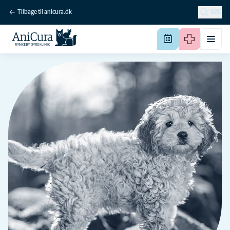
Tilbage til anicura.dk
SØG