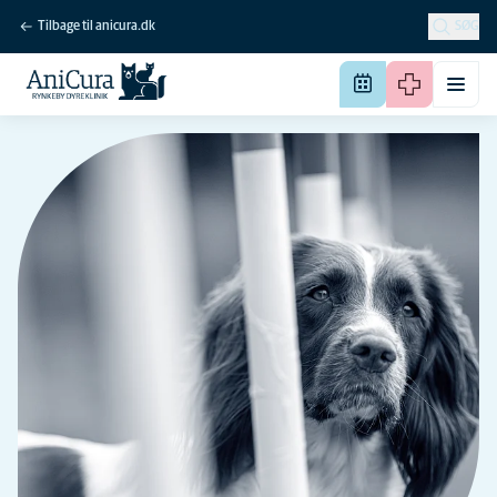
Tilbage til anicura.dk
SØG