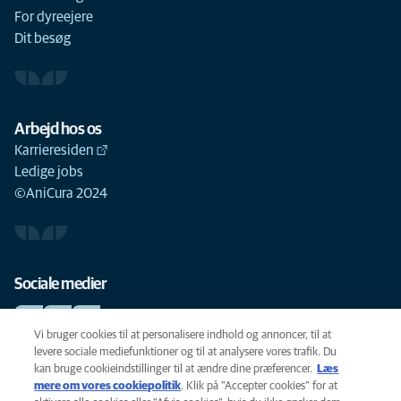
For dyreejere
Dit besøg
Arbejd hos os
Karrieresiden
Ledige jobs
©AniCura 2024
Sociale medier
Vi bruger cookies til at personalisere indhold og annoncer, til at
levere sociale mediefunktioner og til at analysere vores trafik. Du
kan bruge cookieindstillinger til at ændre dine præferencer.
Læs
Cookie-politik
mere om vores cookiepolitik
(opens in a new tab)
. Klik på "Accepter cookies" for at