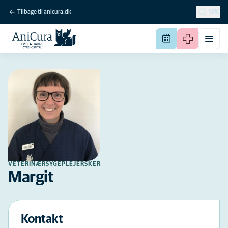
Tilbage til anicura.dk
SØG
VETERINÆRSYGEPLEJERSKER
Margit
Kontakt