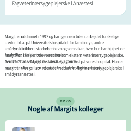
Fagveterinærsygeplejerske i Anæstesi
Margit er uddannet i 1997 og har igennem tiden, arbejdet forskellige
steder, bl.a. på Universitetshospitalet for familiedyr, andre
smådyrsklinikker i storkøbenhavn og som vikar, hvor hun har hjulpet de
forskellige klinikker med anæstesier.
Margit har i en periode været her som ekstern veterinærsygeplejerske,
hvor hun har arbejdet i skadestuevagterne.
Per 1/9-21 blev Margit fastansat og er nu fast på vores hospital. Hun er
primært i skadestuen og arbejder med de akutte patienter.
Margit er tilbage i 2011 desuden uddannet fagveterinærsygeplejerske i
smådyrsanæstesi.
OM OS
Nogle af Margits kolleger