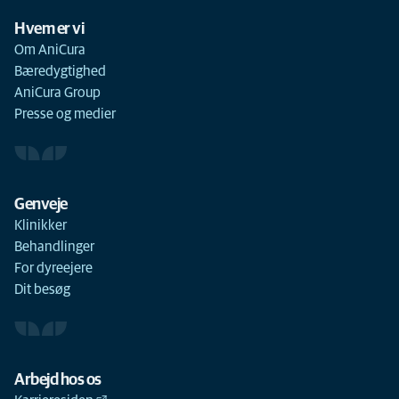
Hvem er vi
Om AniCura
Bæredygtighed
AniCura Group
Presse og medier
Genveje
Klinikker
Behandlinger
For dyreejere
Dit besøg
Arbejd hos os