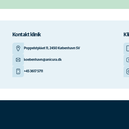
Kontakt klinik
Kl
Poppelstykket 11, 2450 København SV
koebenhavn@anicura.dk
+45 3617 5711