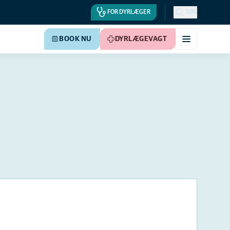
FOR DYRLÆGER
SØG
BOOK NU
DYRLÆGEVAGT