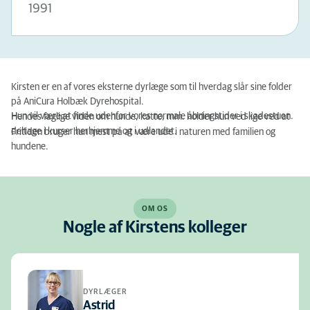
1991
Kirsten er en af vores eksterne dyrlæge som til hverdag slår sine folder
på AniCura Holbæk Dyrehospital.
Hun vil være at finde udenfor vores normale åbningstider i skadestuen.
Hendes faglige viden om hunde, katte, mm. holder hun ved lige ved at
deltage i kurser herhjemme og i udlandet.
Fritiden bruger hun mest på
at være ude i naturen med familien og
hundene.
OM OS
Nogle af Kirstens kolleger
DYRLÆGER
Astrid