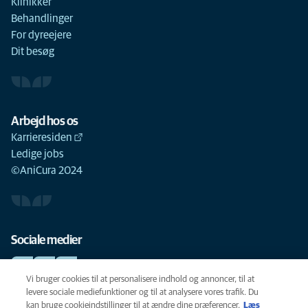
Klinikker
Behandlinger
For dyreejere
Dit besøg
Arbejd hos os
Karrieresiden
Ledige jobs
©AniCura 2024
Sociale medier
Vi bruger cookies til at personalisere indhold og annoncer, til at
levere sociale mediefunktioner og til at analysere vores trafik. Du
kan bruge cookieindstillinger til at ændre dine præferencer.
Læs