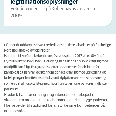
legitimationsoplysninger
Veterinærmedicin på Københavns Universitet
2009
Efter endt uddannelse var Frederik ansat i flere vikariater på forskellige
Nordsjællandske dyreklinikker.
Han kom til AniCura Københavns Dyrehospital i 2017 efter 6½ år på
Dyreklinikken Skovlunde – Herlev og har således en solid erfaring med
arbejdet med familiedyr.
Frederik har fulgt et europæisk efteruddannelsesforløb indenfor
kardiologi og han har derigennem opnået erfaring med udredning og
behandling af hjertelidelser hos hund og kat.
Du vil primært møde Frederik i vores døgnbemandede skadestue og
som en del af hospitalsteamet, hvor han tager vare på vores indlagte
patienter.
Frederik har stor erfaring i, og interesse for, arbejdet i
skadestuen med akut tilskadekomne og kritisk syge patienter.
Han arbejder til stadighed for at styrke sine kompetencer på
dette område.