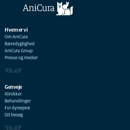
Hvem er vi
Om AniCura
Bæredygtighed
AniCura Group
Presse og medier
Genveje
Klinikker
Behandlinger
For dyreejere
Dit besøg