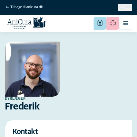
Tilbage til anicura.dk
SØG
DYRLÆGER
Frederik
Kontakt