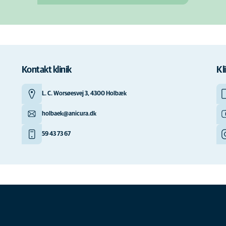
Kontakt klinik
Kl
L. C. Worsøesvej 3, 4300 Holbæk
holbaek@anicura.dk
59 43 73 67