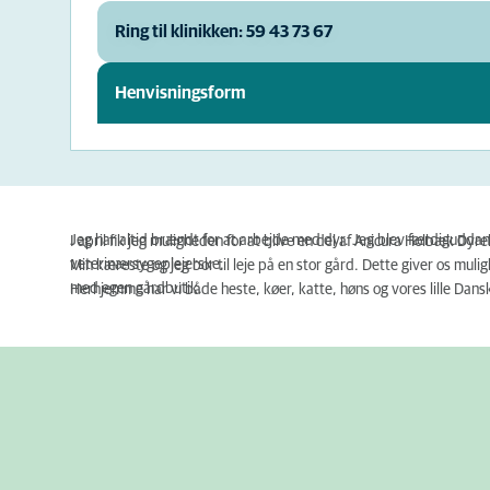
Ring til klinikken: 59 43 73 67
Henvisningsform
Jeg har altid brændt for at arbejde med dyr. Jeg blev færdigudd
I april fik jeg muligheden for at blive en del af Anicura Holbæk Dyre
veterinærsygeplejerske.
Min kæreste og jeg bor til leje på en stor gård. Dette giver os mul
med egen gårdbutik.
Herhjemme har vi både heste, køer, katte, høns og vores lille Dans