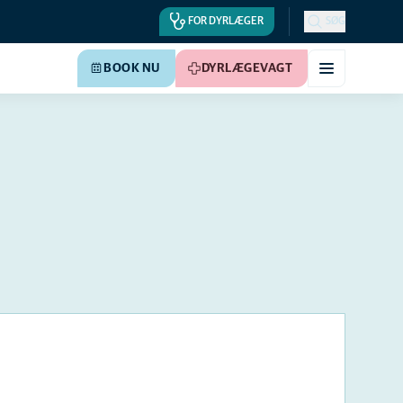
FOR DYRLÆGER
SØG
BOOK NU
DYRLÆGEVAGT