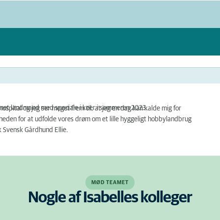
annet landmand med speciale i køer i sommeren 2023.
hospital og jeg ser meget frem til, at jeg en dag kan kalde mig for
igheden for at udfolde vores drøm om et lille hyggeligt hobbylandbrug
k Svensk Gårdhund Ellie.
MØD TEAMET
Nogle af Isabelles kolleger