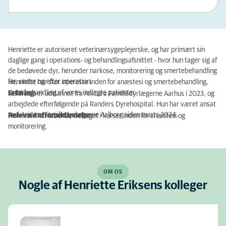
Henriette er autoriseret veterinærsygeplejerske, og har primært sin
daglige gang i operations- og behandlingsafsnittet - hvor hun tager sig af
de bedøvede dyr, herunder narkose, monitorering og smertebehandling
før, under og efter operation.
Henriette har stor interesse inden for anæstesi og smertebehandling,
samt behandling af vores indlagte patienter.
Erfaring:
Henriette er uddannet fra AniCura Familiedyrlægerne Aarhus i 2023, og
arbejdede efterfølgende på Randers Dyrehospital. Hun har været ansat
ved AniCura Familiedyrlægerne Aalborg siden marts 2024.
Relevant efteruddannelse:
Henriette har løbende deltaget i kurser inden for anæstesi og
monitorering.
OM OS
Nogle af Henriette Eriksens kolleger