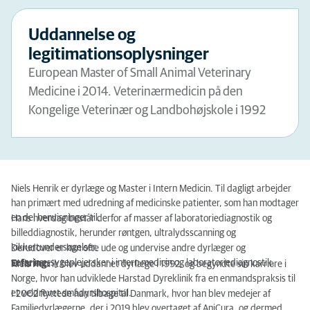
Uddannelse og
legitimationsoplysninger
European Master of Small Animal Veterinary
Medicine i 2014. Veterinærmedicin på den
Kongelige Veterinær og Landbohøjskole i 1992
Niels Henrik er dyrlæge og Master i Intern Medicin. Til dagligt arbejder
han primært med udredning af medicinske patienter, som han modtager
en del henvisninger til.
Hans hverdag består derfor af masser af laboratoriediagnostik og
billeddiagnostik, herunder røntgen, ultralydsscanning og
kikkertundersøgelser.
Derudover er han ofte ude og undervise andre dyrlæger og
veterinærsygeplejersker i intern medicin og laboratoriediagnostik.
Erfaring:
Niels Henrik blev uddannet dyrlæge i 1992, og begyndte sin karriere i
Norge, hvor han udviklede Harstad Dyreklinik fra en enmandspraksis til
et veldrevet smådyrshospital.
I 2002 flyttede han tilbage til Danmark, hvor han blev medejer af
Familiedyrlægerne, der i 2019 blev overtaget af AniCura, og dermed