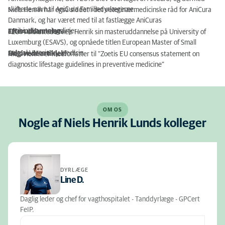
skiftede navn til AniCura Familiedyrlægerne.
Niels Henrik har også siddet i det veterinærmedicinske råd for AniCura
Danmark, og har været med til at fastlægge AniCuras
antibiotikaretningslinjer.
Efteruddannelse:
I 2014 afsluttede Niels Henrik sin masteruddannelse på University of
Luxemburg (ESAVS), og opnåede titlen European Master of Small
Animal Veterinary Medicin.
Udgivede artikler:
Niels Henrik er medforfatter til "Zoetis EU consensus statement on
diagnostic lifestage guidelines in preventive medicine”
OM OS
Nogle af Niels Henrik Lunds kolleger
DYRLÆGE
Line D.
Daglig leder og chef for vagthospitalet - Tanddyrlæge - GPCert
FeIP.