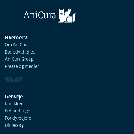
Hvem er vi
Om AniCura
Bæredygtighed
AniCura Group
Presse og medier
Genveje
Klinikker
Behandlinger
For dyreejere
Dit besøg