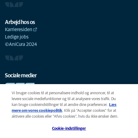
Arbejd hos os
Karrieresiden
Ledige jobs
©AniCura 2024
Sociale medier
Vi bruger cookies til at personalisere indhold og annoncer, til at
levere sociale mediefunktioner og til at analysere vores trafik. Du
kan bruge cookieindstillinger til at ændre dine præferencer.
Læs
Cookie-politik
mere om vores cookiepolitik
(opens in a new tab)
. Klik på "Accepter cookies" for at
Privatlivspolitik
aktivere alle cookies eller "Afvis cookies", hvis du ikke ønsker dem.
Legal
Cookie-indstillinger
Tilgængelighed