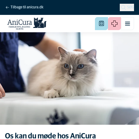
Tilbage til anicura.dk
SØG
Os kan du møde hos AniCura