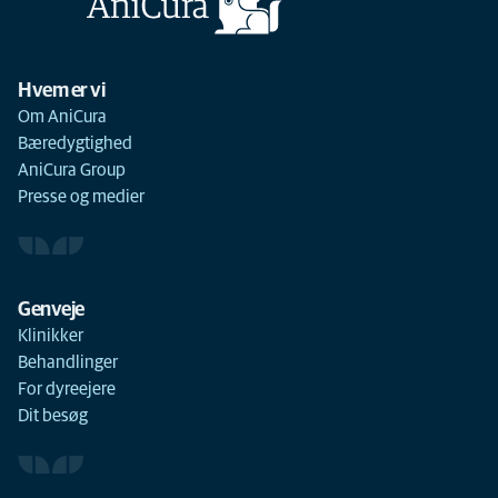
Hvem er vi
Om AniCura
Bæredygtighed
AniCura Group
Presse og medier
Genveje
Klinikker
Behandlinger
For dyreejere
Dit besøg