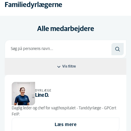
Familiedyrlægerne
Alle medarbejdere
Vis filtre
Filtrer efter: Standard
DYRLÆGE
Standard
Alle jobroller
Line D.
Alfabetisk
Administration
(1)
Daglig leder og chef for vagthospitalet - Tanddyrlæge - GPCert
FeIP.
Dyrlæger
(7)
Læs mere
Veterinærsygeplejersker
(13)