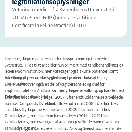
legitimationsoplysninger
Veterinærmedicin fra Københavns Universitet i
2007 GPCert. FeIP (General Practitioner
Certificate in Feline Practice) i 2017
Line er dyrlæge med speciale i kattesygdomme og teamleder i
Svenstrup. Til dagligt arbejder hun primært med tandbehandlinger og
ledelse/administration, men varetager også akutte patienter, samt
udredning af medicinske sygdomme - primært hos kat.
Hendes faglige interesser er ledelse, tænder, akut medicin og
kattesygdomme.
Line er derudover også en del af vagtpersonalet og chef for
vagthospitalet hos AniCura Familiedyrlægerne Aalborg, og har dermed
ansvaret for driften af det.
Erfaring:
Line blev uddannet dyrlæge i 2007. Efter endt uddannelse arbejdede
hun hos Dahlgaards Dyreklinik i Birkerød indtil 2008, hvor hun blev
ansat hos Dyrlægerne Himmerland. I 2009 blev hun ansat hos
Familiedyrlægerne, hvor hun blev medejer i 2014. I 2019 blev
Familiedyrlægerne overtaget af AniCura og skiftede navn til AniCura
Familiedyrlægerne.
Hun har tidligere både været i Hobro, Aars og Svenstrup, men har de