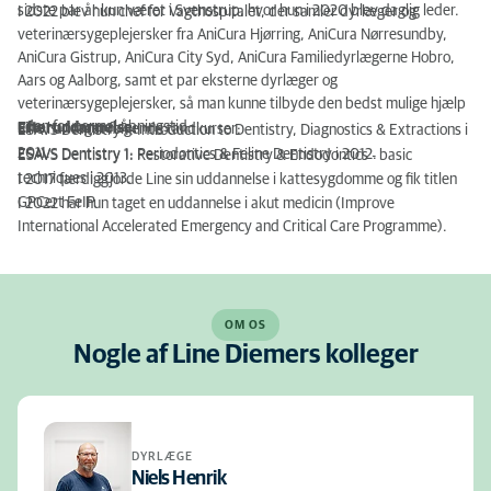
sidste par år kun været i Svenstrup, hvor hun i 2020 blev daglig leder.
I 2022 blev hun chef for Vagthospitalet, der samler dyrlæger og
veterinærsygeplejersker fra AniCura Hjørring, AniCura Nørresundby,
AniCura Gistrup, AniCura City Syd, AniCura Familiedyrlægerne Hobro,
Aars og Aalborg, samt et par eksterne dyrlæger og
veterinærsygeplejersker, så man kunne tilbyde den bedst mulige hjælp
uden for normal åbningstid.
Efteruddannelse:
Line har taget følgende tandkurser:
ESAVS Dentistry 1: Introduction to Dentistry, Diagnostics & Extractions i
2011.
ESAVS Dentistry 1: Periodontics & Feline Dentistry i 2012.
ESAVS Dentistry 1: Restorative Dentistry & Endodontics - basic
techniques i 2013.
I 2017 færdiggjorde Line sin uddannelse i kattesygdomme og fik titlen
GPCert FeIP.
I 2022 har hun taget en uddannelse i akut medicin (Improve
International Accelerated Emergency and Critical Care Programme).
OM OS
Nogle af Line Diemers kolleger
DYRLÆGE
Niels Henrik