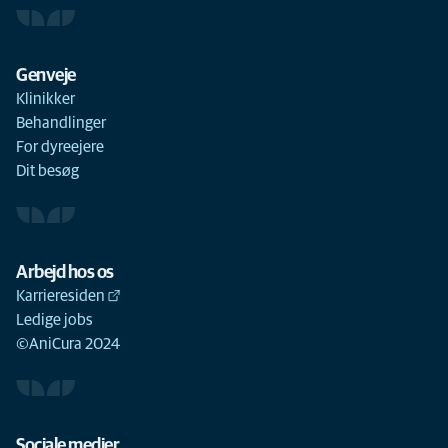
Genveje
Klinikker
Behandlinger
For dyreejere
Dit besøg
Arbejd hos os
Karrieresiden
Ledige jobs
©AniCura 2024
Sociale medier