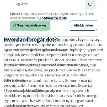
Tip!
Du kan søge efter kliniknavn, by eller bruge din placering til at finde
klinikker i nærheden af ​​dig.
Sådan aktiverer du.
Nærmeste klinikker
Alle klinikker
Hvordan foregår det?
Undersøgelsen udføres af en øjenpaneldyrlæge, det vil sige en dyrlæge,
som har gennemført en særlig efteruddannelse og eksamen i at vurdere
og bedømme arvelige øjensygdomme hos hunde og katte.
For at de bagerste dele i et øje kan undersøges, bliver øjet dryppet med
et pupil-udvidende medicinsk præparat forud for undersøgelsen. Der
går cirka 20 minutter før pupillen er udvidet, og cirka 2 timer eller mere,
før pupillen har trukket sig sammen til normal størrelse igen.
Pupiludvidende øjendråber medfører ikke smerter for din kat, men
øjnene er mere lysfølsomme, når pupillerne er udvidede, så katten bør
undgå stærkt sollys eller stærk belysning i et par timer efter
undersøgelsen.
Selve undersøgelsen foregår i et mørkt rum. Dyrlægen kigger på
øjenbaggrunden, linsen, hornhinden og øjenlåget med forskellige
instrumenter. Undersøgelsen gør ikke ondt.
Efter undersøgelsen udfylder dyrlægen attesten, og eventuelt
rekvisitionen, og meddeler hvorvidt din kat anses for frit for arvelige
sygdomme, samt - hvis der er fundet forandringer, angiver hvordan
arveligheden vurderes.
I nogle tilfælde er det ikke muligt at stille en diagnose ved