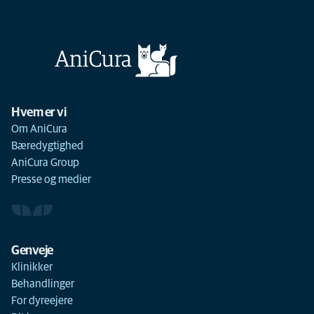
Hvem er vi
Om AniCura
Bæredygtighed
AniCura Group
Presse og medier
Genveje
Klinikker
Behandlinger
For dyreejere
Du
Akutklinik
Henvisningsklinik
Klinik