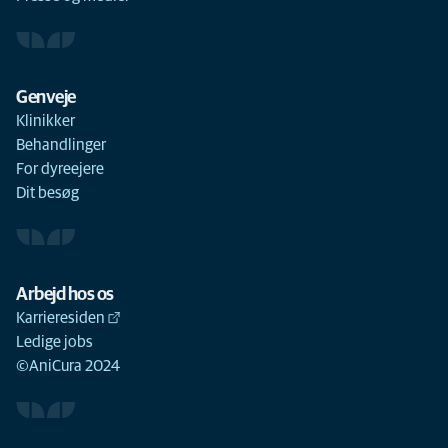
Genveje
Klinikker
Behandlinger
For dyreejere
Dit besøg
Arbejd hos os
Karrieresiden
Ledige jobs
©AniCura 2024