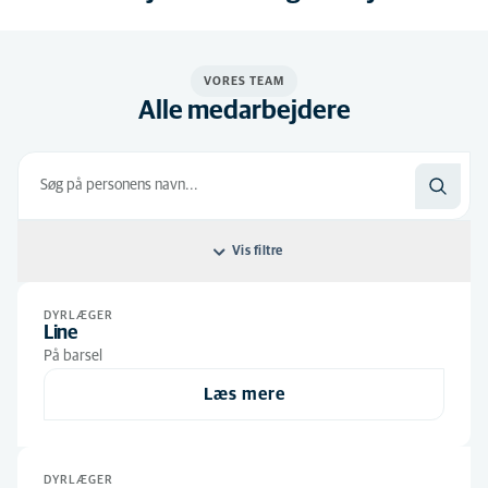
VORES TEAM
Alle medarbejdere
Vis filtre
Filtrer efter: Standard
DYRLÆGER
Line
Standard
Alle jobroller
På barsel
Alfabetisk
Læs mere
Dyrlæger
(6)
Dyrlægestuderende
(3)
Veterinærsygeplejersker
(3)
DYRLÆGER