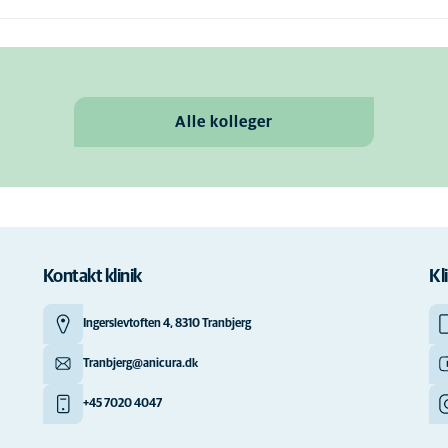
Alle kolleger
Kontakt klinik
Kl
Ingerslevtoften 4, 8310 Tranbjerg
Tranbjerg@anicura.dk
+45 7020 4047