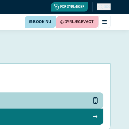
FOR DYRLÆGER
SØG
BOOK NU
DYRLÆGEVAGT