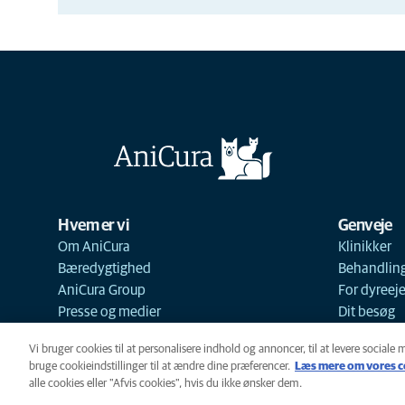
Hvem er vi
Genveje
Om AniCura
Klinikker
Bæredygtighed
Behandlin
AniCura Group
For dyreej
Presse og medier
Dit besøg
Vi bruger cookies til at personalisere indhold og annoncer, til at levere sociale 
bruge cookieindstillinger til at ændre dine præferencer.
Læs mere om vores c
alle cookies eller "Afvis cookies", hvis du ikke ønsker dem.