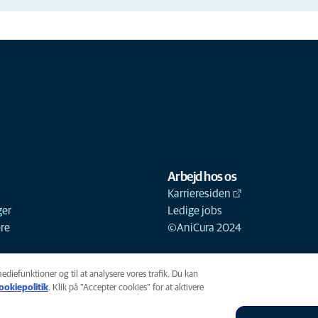
Arbejd hos os
Karrieresiden
ger
Ledige jobs
ere
©AniCura 2024
mediefunktioner og til at analysere vores trafik. Du kan
ookiepolitik
(opens in a new tab)
. Klik på "Accepter cookies" for at aktivere