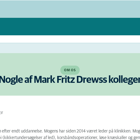
OM OS
Nogle af Mark Fritz Drewss kollege
EF
efter endt uddannelse. Mogens har siden 2014 været leder på klinikken. Mogen
i (kikkertundersøgelser af led), korsbåndsoperationer, løse knæskaller og ge