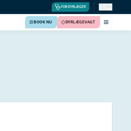
FOR DYRLÆGER
SØG
BOOK NU
DYRLÆGEVAGT