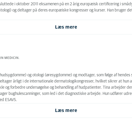
sluttede i oktober 2011 eksamenen på en 2 årig europæisk certificering i små
logi) og deltager på deres europæiske kongresser og kurser. Han bruger det m
Læs mere
N MEDICIN.
i (hudsygdomme) og otologi (øresygdomme) og modtager, som følge af hendes s
ager årligt i de internationale dermatologikongresser, hvilket sikrer at hun al
vikle og forbedre undersøgelse og behandling af hudpatienter. Tina arbejder
ager bughulescanninger, som led i det diagnostiske arbejde. Hun udfører udred
ved ESAVS.
Læs mere