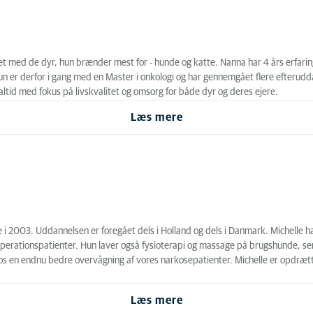
 med de dyr, hun brænder mest for - hunde og katte. Nanna har 4 års erfarin
un er derfor i gang med en Master i onkologi og har gennemgået flere efterudd
tid med fokus på livskvalitet og omsorg for både dyr og deres ejere.
Læs mere
 2003. Uddannelsen er foregået dels i Holland og dels i Danmark. Michelle h
erationspatienter. Hun laver også fysioterapi og massage på brugshunde, sen
ve os en endnu bedre overvågning af vores narkosepatienter. Michelle er opdr
Læs mere