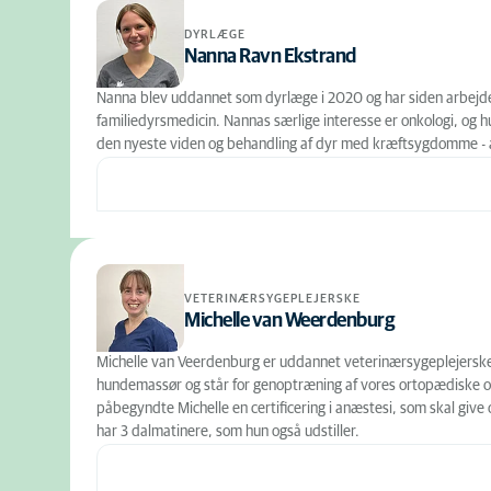
DYRLÆGE
Nanna Ravn Ekstrand
Nanna blev uddannet som dyrlæge i 2020 og har siden arbejdet
familiedyrsmedicin. Nannas særlige interesse er onkologi, og h
den nyeste viden og behandling af dyr med kræftsygdomme - al
VETERINÆRSYGEPLEJERSKE
Michelle van Weerdenburg
Michelle van Veerdenburg er uddannet veterinærsygeplejerske i
hundemassør og står for genoptræning af vores ortopædiske op
påbegyndte Michelle en certificering i anæstesi, som skal gi
har 3 dalmatinere, som hun også udstiller.