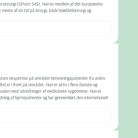
dyrskirurgi (GPcert SAS). Han er medlem af det europæiske
este af sin tid på kirurgi, både bløddelskirurgi og
tore ekspertise på området henvisningspatienter fra andre
tid er i front på området. Hun er aktiv i flere danske og
 desuden med udredninger af medicinske sygdomme. Hun er
ning af hjertepatienter og har gennemført den internationalt