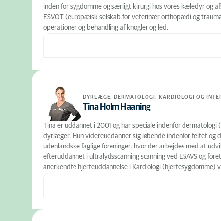
inden for sygdomme og særligt kirurgi hos vores kæledyr og af
ESVOT (europæisk selskab for veterinær orthopædi og traumato
operationer og behandling af knogler og led.
DYRLÆGE, DERMATOLOGI, KARDIOLOGI OG INTER
Tina Holm Haaning
Tina er uddannet i 2001 og har speciale indenfor dermatolog
dyrlæger. Hun videreuddanner sig løbende indenfor feltet og delt
udenlandske faglige foreninger, hvor der arbejdes med at ud
efteruddannet i ultralydsscanning scanning ved ESAVS og foret
anerkendte hjerteuddannelse i Kardiologi (hjertesygdomme) 