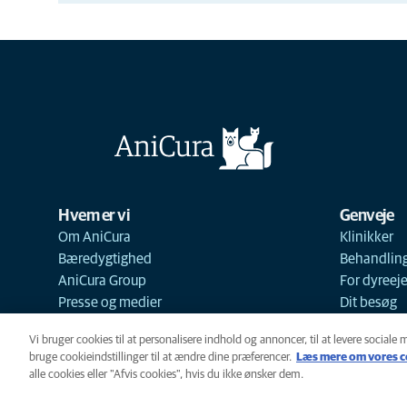
Hvem er vi
Genveje
Om AniCura
Klinikker
Bæredygtighed
Behandlin
AniCura Group
For dyreej
Presse og medier
Dit besøg
Vi bruger cookies til at personalisere indhold og annoncer, til at levere sociale 
bruge cookieindstillinger til at ændre dine præferencer.
Læs mere om vores c
alle cookies eller "Afvis cookies", hvis du ikke ønsker dem.
Cookie-politik
Privatlivspoliti