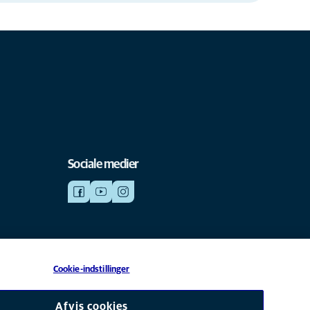
Sociale medier
Cookie-indstillinger
datterselskab af Mars, Inc © 2026
Afvis cookies