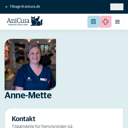
Tilbage til anicura.dk
SØG
Anne-Mette
Kontakt
Tilgængelig for henvisninger på: