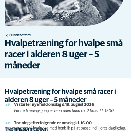
Hundeadfærd
Hvalpetræning for hvalpe små
racer i alderen 8 uger – 5
måneder
Hvalpetræning for hvalpe små racer i
alderen 8 uger – 5 måneder
Vi starter nye hold onsdag d.19. august 2026
Første træningsgang er teori uden hund ca. 2 timer kl. 17.00.
Træning efterfølgende er onsdag kl. 16.00
Hos os træner vi hvalpene med henblik på at passe ind i jeres dagligdag.
Træningsprincipper: