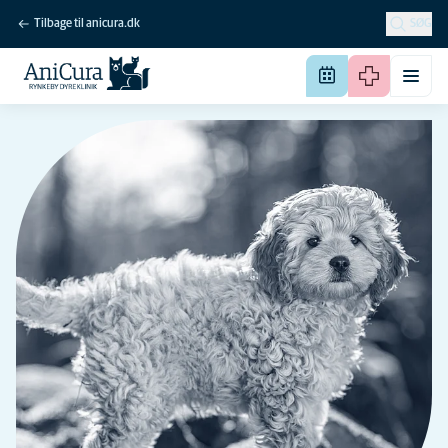
Tilbage til anicura.dk
SØG