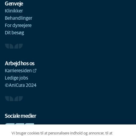
Genveje
Klinikker
Behandlinger
For dyreejere
Dit besøg
Arbejd hos os
Karrieresiden
Ledige jobs
©AniCura 2024
Sociale medier
Vi bruger cookies til at personalisere indhold og annoncer, til at