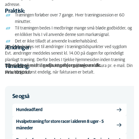
adresse.
Praktisk:
Træningen forløber over 7 gange. Hver træningssession er 60
minutter.
Til træningen bedes I medbringe mange små bløde godbidder, og
en klikker hvis I vil anvende denne som markørsignal.
Det er ikke tilladt at anvende kvælerhalsbånd.
Der forbeholdes ret til ændringer i træningstidspunkter ved sygdom
Ændringer:
Evt. ændringer meddeles senest kl. 14.00 på dagen for oprindeligt
planlagt træning. Derfor bedes I tjekke hjemmesiden inden træning
Tilmelding på mail til
nadja.engebjerg@anicura.dk.
Tilmelding:
Når du har tilmeldt dig et hold, vil du modtage en faktura pr. e-mail. Din
tilmelding er først endelig, når fakturaen er betalt.
Pris: 1050 kr.
Se også
Hundeadfærd
Hvalpetræning for store racer i alderen 8 uger - 5
måneder