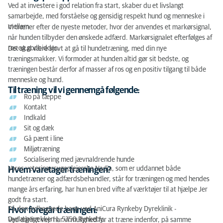
Ved at investere i god relation fra start, skaber du et livslangt
samarbejde, med forståelse og gensidig respekt hund og menneske i
mellem.
Vi træner efter de nyeste metoder, hvor der anvendes et markørsignal,
når hunden tilbyder den ønskede adfærd. Markørsignalet efterfølges af
ros og godbidder.
Det skal være sjovt at gå til hundetræning, med din nye
træningsmakker. Vi formoder at hunden altid gør sit bedste, og
træningen består derfor af masser af ros og en positiv tilgang til både
menneske og hund.
Til træning vil vi gennemgå følgende:
Ro på tæppe
Kontakt
Indkald
Sit og dæk
Gå pænt i line
Miljøtræning
Socialisering med jævnaldrende hunde
Vores veterinærsygeplejerske Nadja, som er uddannet både
Hvem varetager træningen?
hundetræner og adfærdsbehandler, står for træningen og med hendes
mange års erfaring, har hun en bred vifte af værktøjer til at hjælpe Jer
godt fra start.
På den indhegnede bane ved AniCura Rynkeby Dyreklinik -
Hvor foregår træningen:
Dyrlægerækken 1, 5350 Rynkeby.
Ved dårligt vejr har vi mulighed for at træne indenfor, på samme