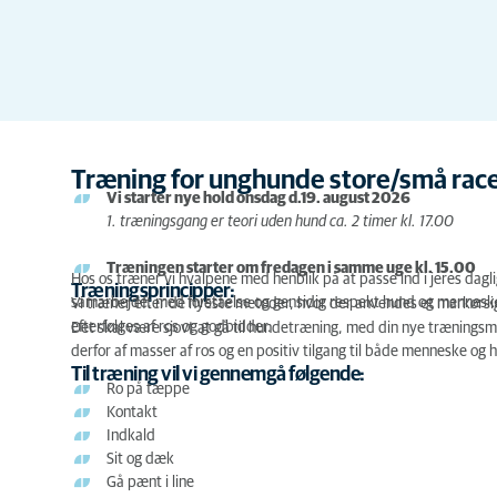
Træning for unghunde store/små rac
Vi starter nye hold onsdag d.19. august 2026
1. træningsgang er teori uden hund ca. 2 timer kl. 17.00
Træningen starter om fredagen i samme uge kl. 15.00
Hos os træner vi hvalpene med henblik på at passe ind i jeres daglig
Træningsprincipper:
samarbejde, med forståelse og gensidig respekt hund og mennesk
Vi træner efter de nyeste metoder, hvor der anvendes et markørsi
efterfølges af ros og godbidder.
Det skal være sjovt at gå til hundetræning, med din nye træningsm
derfor af masser af ros og en positiv tilgang til både menneske og 
Til træning vil vi gennemgå følgende:
Ro på tæppe
Kontakt
Indkald
Sit og dæk
Gå pænt i line