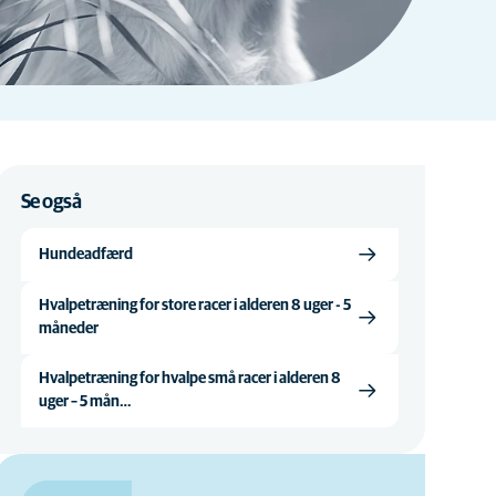
Se også
Hundeadfærd
Hvalpetræning for store racer i alderen 8 uger - 5
måneder
Hvalpetræning for hvalpe små racer i alderen 8
uger – 5 mån…