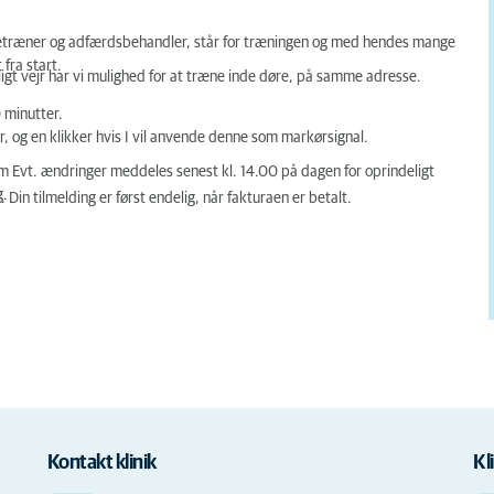
etræner og adfærdsbehandler, står for træningen og med hendes mange
 fra start.
gt vejr har vi mulighed for at træne inde døre, på samme adresse.
 minutter.
og en klikker hvis I vil anvende denne som markørsignal.
m Evt. ændringer meddeles senest kl. 14.00 på dagen for oprindeligt
g.
. Din tilmelding er først endelig, når fakturaen er betalt.
Kontakt klinik
Kl