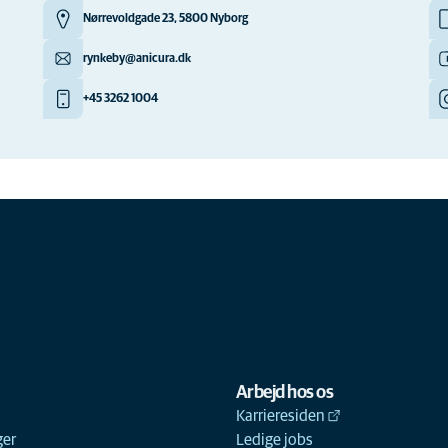
Nørrevoldgade 23, 5800 Nyborg
rynkeby@anicura.dk
+45 3262 1004
Arbejd hos os
Karrieresiden
ger
Ledige jobs