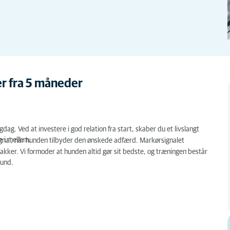
er fra 5 måneder
dag. Ved at investere i god relation fra start, skaber du et livslangt
e i mellem.
gnal, når hunden tilbyder den ønskede adfærd. Markørsignalet
akker. Vi formoder at hunden altid gør sit bedste, og træningen består
hund.