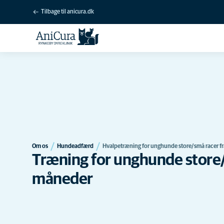
Tilbage til anicura.dk
Om os
Hundeadfærd
Hvalpetræning for unghunde store/små racer f
Træning for unghunde store/
måneder