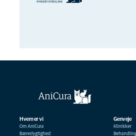
Hvem er vi
Genveje
Om AniCura
Klinikker
Bæredygtighed
Behandlin