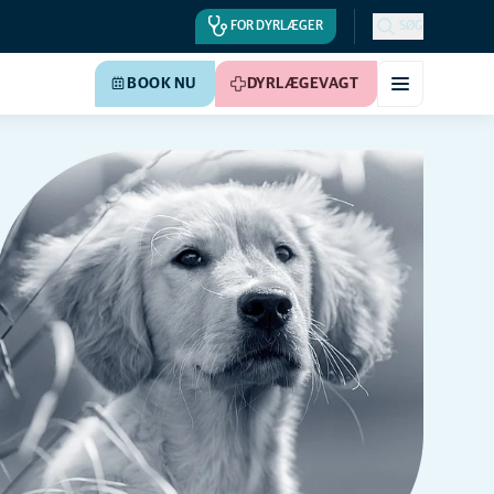
FOR DYRLÆGER
SØG
BOOK NU
DYRLÆGEVAGT