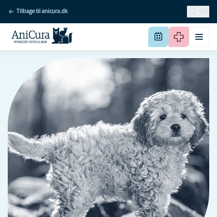
Tilbage til anicura.dk
SØG