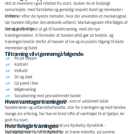
Ved at investere i god relation fra start, skaber du et livslangt
samarbejde, med forståelse og gensidig respekt hund og menneske i
mellem.
Vi træner efter de nyeste metoder, hvor der anvendes et markørsignal,
når hunden tilbyder den ønskede adfærd. Markørsignalet efterfølges af
ros og godbidder.
Det skal være sjovt at gå til hundetræning, med din nye
træningsmakker. Vi formoder at hunden altid gør sit bedste, og
træningen består derfor af masser af ros og en positiv tilgang til både
menneske og hund.
Til træning vil vi gennemgå følgende:
Ro på tæppe
Kontakt
Indkald
Sit og dæk
Gå pænt i line
Miljøtræning
Socialisering med jævnaldrende hunde
Vores veterinærsygeplejerske Nadja, som er uddannet både
Hvem varetager træningen?
hundetræner og adfærdsbehandler, står for træningen og med hendes
mange års erfaring, har hun en bred vifte af værktøjer til at hjælpe Jer
godt fra start.
På den indhegnede bane ved AniCura Rynkeby dyreklinik -
Hvor foregår træningen:
Dyrlægerækken 1, 5350 Rynkeby.
Ved dårligt vejr har vi mulighed for at træne indenfor, på samme