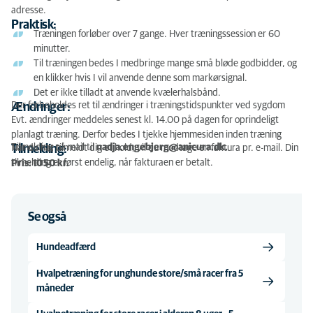
adresse.
Praktisk:
Træningen forløber over 7 gange. Hver træningssession er 60
minutter.
Til træningen bedes I medbringe mange små bløde godbidder, og
en klikker hvis I vil anvende denne som markørsignal.
Det er ikke tilladt at anvende kvælerhalsbånd.
Der forbeholdes ret til ændringer i træningstidspunkter ved sygdom
Ændringer:
Evt. ændringer meddeles senest kl. 14.00 på dagen for oprindeligt
planlagt træning. Derfor bedes I tjekke hjemmesiden inden træning
Tilmelding på mail til
nadja.engebjerg@anicura.dk.
Tilmelding:
Når du har tilmeldt dig et hold, vil du modtage en faktura pr. e-mail. Din
tilmelding er først endelig, når fakturaen er betalt.
Pris: 1050 kr.
Se også
Hundeadfærd
Hvalpetræning for unghunde store/små racer fra 5
måneder