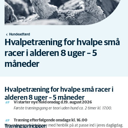
Hundeadfærd
Hvalpetræning for hvalpe små
racer i alderen 8 uger – 5
måneder
Hvalpetræning for hvalpe små racer i
alderen 8 uger – 5 måneder
Vi starter nye hold onsdag d.19. august 2026
Første træningsgang er teori uden hund ca. 2 timer kl. 17.00.
Træning efterfølgende onsdage kl. 16.00
Hos os træner vi hvalpene med henblik på at passe ind i jeres dagligdag.
Træningsprincipper: