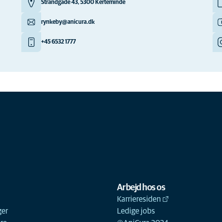
Strandgade 43, 5300 Kerteminde
rynkeby@anicura.dk
+45 6532 1777
Arbejd hos os
Karrieresiden
ger
Ledige jobs