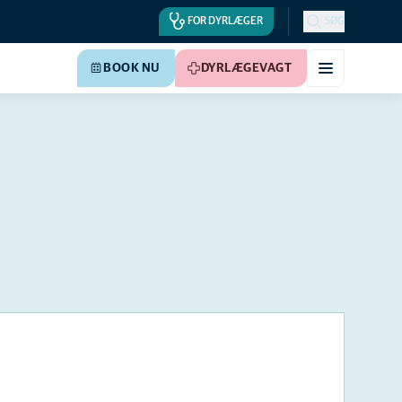
FOR DYRLÆGER
SØG
BOOK NU
DYRLÆGEVAGT