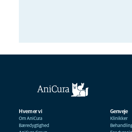
Hvem er vi
Genveje
Om AniCura
Klinikker
Bæredygtighed
Behandlin