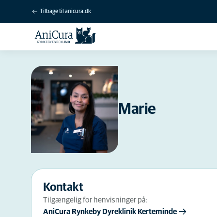
Tilbage til anicura.dk
Marie
Kontakt
Tilgængelig for henvisninger på:
AniCura Rynkeby Dyreklinik Kerteminde