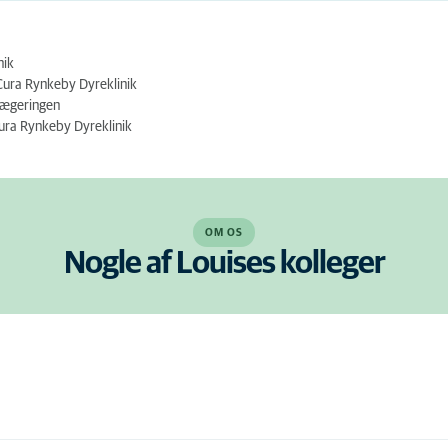
nik
Cura Rynkeby Dyreklinik
lægeringen
ura Rynkeby Dyreklinik
OM OS
Nogle af Louises kolleger