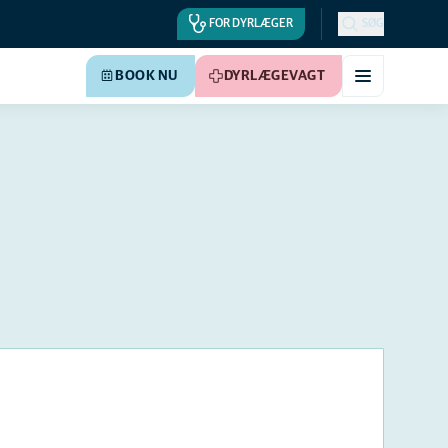
FOR DYRLÆGER
SØG
BOOK NU
DYRLÆGEVAGT