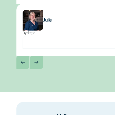
Julie
Dyrlæge