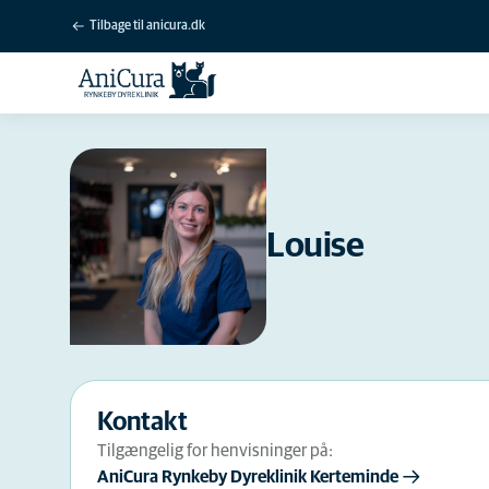
Tilbage til anicura.dk
Louise
Kontakt
Tilgængelig for henvisninger på:
AniCura Rynkeby Dyreklinik Kerteminde