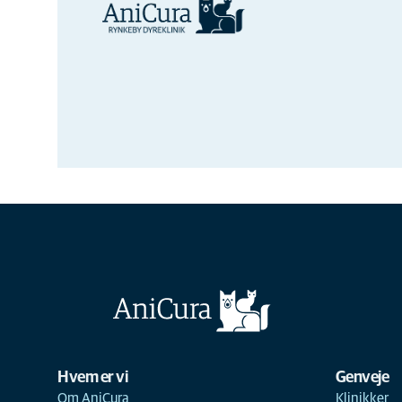
Hvem er vi
Genveje
Om AniCura
Klinikker