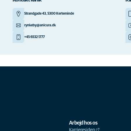
Kontakt klinik
Kl
Strandgade 43, 5300 Kerteminde
rynkeby@anicura.dk
+45 6532 1777
Arbejd hos os
Karrieresiden