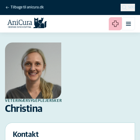
Tilbage til anicura.dk
SØG
VETERINÆRSYGEPLEJERSKER
Christina
Kontakt