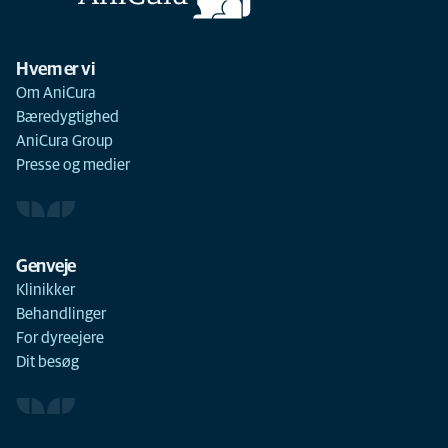
Hvem er vi
Om AniCura
Bæredygtighed
AniCura Group
Presse og medier
Genveje
Klinikker
Behandlinger
For dyreejere
Dit besøg